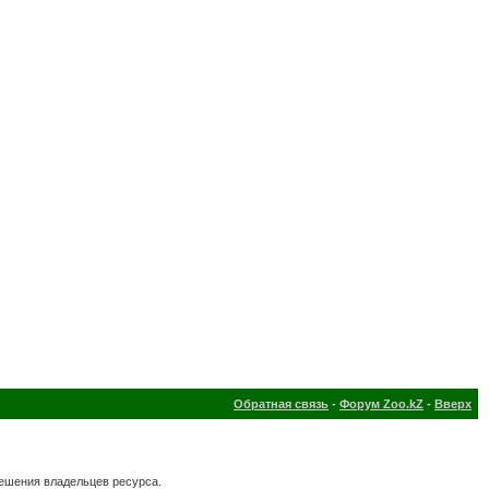
Обратная связь
-
Форум Zoo.kZ
-
Вверх
решения владельцев ресурса.