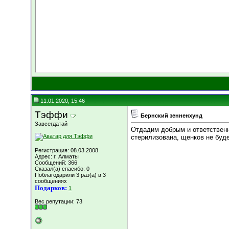
11.01.2020, 15:46
Тэффи
Бернский зенненхунд
Завсегдатай
Отдадим добрым и ответственн
стерилизована, щенков не буде
Регистрация: 08.03.2008
Адрес: г. Алматы
Сообщений: 366
Сказал(а) спасибо: 0
Поблагодарили 3 раз(а) в 3
сообщениях
Подарков:
1
Вес репутации:
73