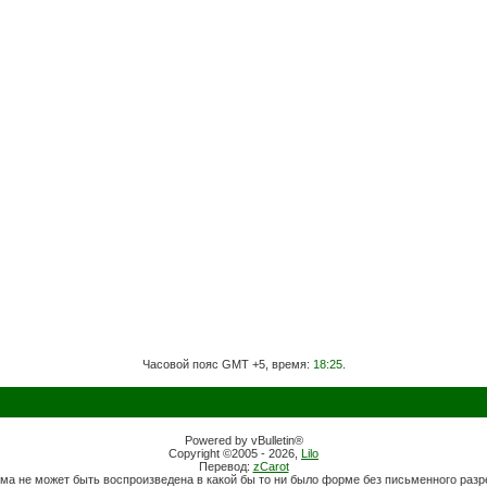
Часовой пояс GMT +5, время:
18:25
.
Powered by vBulletin®
Copyright ©2005 - 2026,
Lilo
Перевод:
zCarot
ма не может быть воспроизведена в какой бы то ни было форме без письменного раз