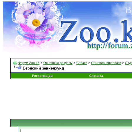
Форум Zoo.kZ
>
Основные разделы
>
Собаки
>
Объявления\собаки
>
Отда
Бернский зенненхунд
Регистрация
Справка