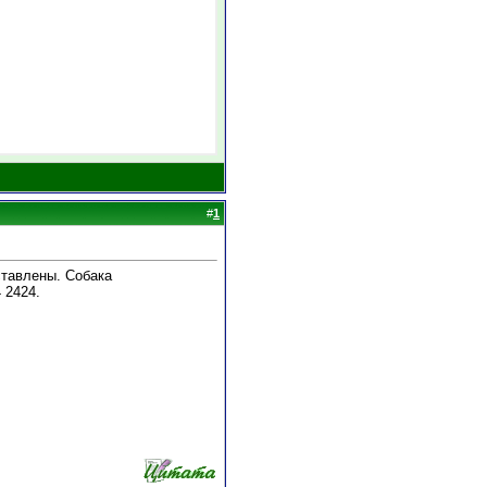
#
1
ставлены. Собака
 2424.