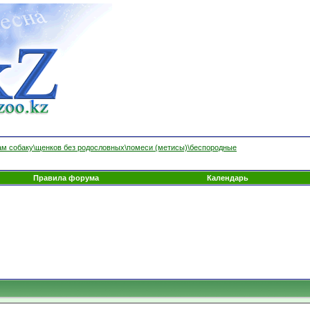
м собаку\щенков без родословных\помеси (метисы)\беспородные
Правила форума
Календарь