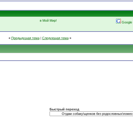
в Мой Мир!
Google
«
Предыдущая тема
|
Следующая тема
»
Быстрый переход