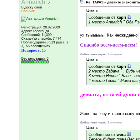
Annarich
Re: ТАРАЗ – давайте знакомить
В доску свой
Цитата:
Новичок
Сообщение от
kapri
1 место Annarich " Ода Рэй
Регистрация: 20.02.2009
Адрес: Караганда
Сообщений: 11,300
ух тыыыыыы! Как неожиданно!
Сказал(а) спасибо: 7,474
Поблагодарили 6,513 раз(а) в
Спасибо всем-всем-всем!
3,155 сообщениях
Подарков:
15
Добавлено через 2 минуты
Вес репутации:
0
Цитата:
Сообщение от
kapri
2 место Zabava " ..Будь че
3 место Ненси " Блин...оп
4 место Герка " Мама вып
девчата, от всей души
Женя, на Геру и твоего сынул
Добавлено через 3 минуты
Цитата:
Сообщение от
wera
Теперь будет прям Вас вс