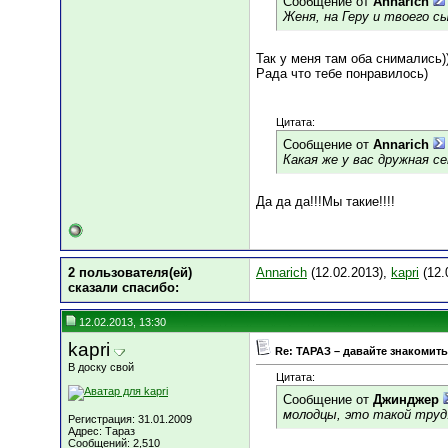
Сообщение от
Annarich
Женя, на Геру и твоего 
Так у меня там оба снимались)))
Рада что тебе понравилось)
Цитата:
Сообщение от
Annarich
Какая же у вас дружная се
Да да да!!!Мы такие!!!!
2 пользователя(ей)
Annarich
(12.02.2013),
kapri
(12.
сказали cпасибо:
12.02.2013, 13:30
kapri
Re: ТАРАЗ – давайте знакомить
В доску свой
Цитата:
Сообщение от
Джинджер
молодцы, это такой труд
Регистрация: 31.01.2009
Адрес: Тараз
Сообщений: 2,510