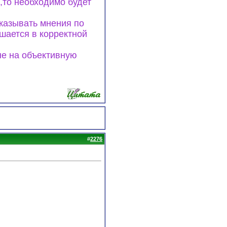
,то необходимо будет
сказывать мнения по
ешается в корректной
не на объективную
#
2276