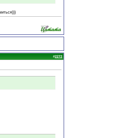
иться)))
#
2272