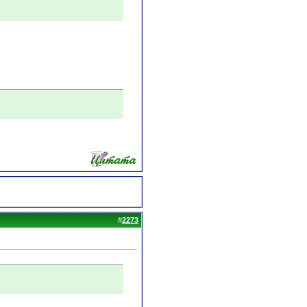
#
2273