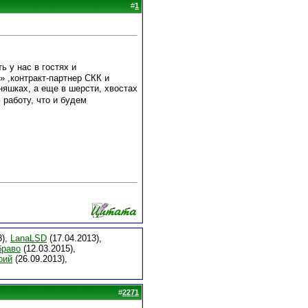
#
1
ь у нас в гостях и
 ,контракт-партнер СКК и
яшках, а еще в шерсти, хвостах
 работу, что и будем
3),
LanaLSD
(17.04.2013),
браво
(12.03.2015),
рий
(26.09.2013),
#
2271