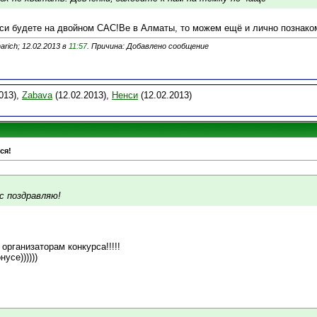
 Еси будете на двойном САС!Ве в Алматы, то можем ещё и лично познаком
rich; 12.02.2013 в
11:57
. Причина: Добавлено сообщение
013),
Zabava
(12.02.2013),
Ненси
(12.02.2013)
ся!
с поздравляю!
организаторам конкурса!!!!!
усе))))))