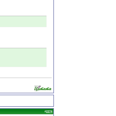
#
2274