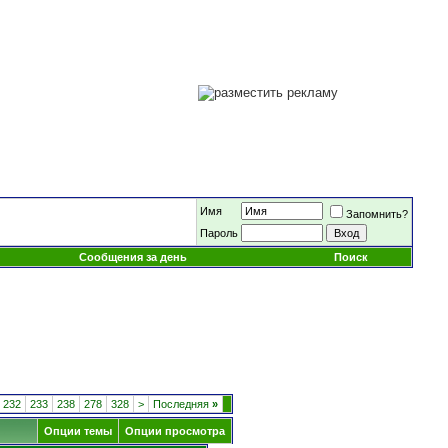
Имя
Запомнить?
Пароль
Сообщения за день
Поиск
232
233
238
278
328
>
Последняя
»
Опции темы
Опции просмотра