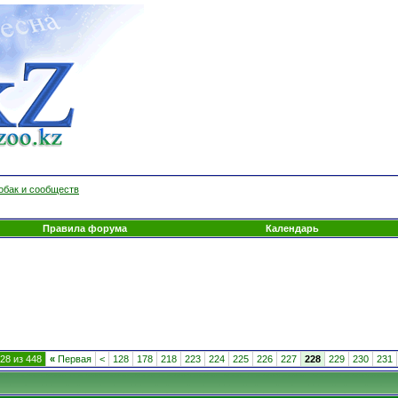
обак и сообществ
Правила форума
Календарь
28 из 448
«
Первая
<
128
178
218
223
224
225
226
227
228
229
230
231