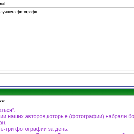
ся!
ь лучшего фотографа.
ся!
ться".
ии наших авторов,которые (фотографии) набрали б
ан.
ве-три фотографии за день.