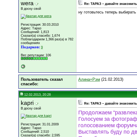
wera
Re: ТАРАЗ – давайте знакомить
В доску свой
ну готовьтесь теперь выбират
Регистрация: 30.03.2010
Адрес: Тараз
Сообщений: 1,813
Сказал(а) спасибо: 1,674
Поблагодарили 1,366 раз(а) в 782
сообщениях
Подарков:
9
Вес репутации:
106
Пользователь сказал
Алина+Рэм
(21.02.2013)
cпасибо:
12.02.2013, 20:28
kapri
Re: ТАРАЗ – давайте знакомить
В доску свой
Продолжаем "развлека
Голосуем за фотограф
Регистрация: 31.01.2009
голосованием форумч
Адрес: Тараз
Выставлять буду по д
Сообщений: 2,510
Сказал(а) спасибо: 2,595