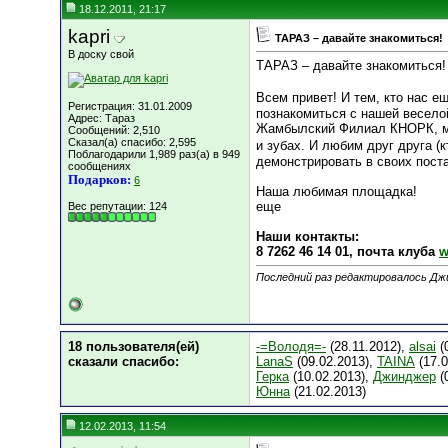
18.12.2011, 21:17
kapri
ТАРАЗ – давайте знакомиться!
В доску свой
ТАРАЗ – давайте знакомиться!
Всем привет! И тем, кто нас ещ
Регистрация: 31.01.2009
познакомиться с нашей весело
Адрес: Тараз
Жамбылский Филиал КНОРК, мы 
Сообщений: 2,510
Сказал(а) спасибо: 2,595
и зубах. И любим друг друга (к
Поблагодарили 1,989 раз(а) в 949
демонстрировать в своих поста
сообщениях
Подарков:
6
Наша любимая площадка!
еще
Вес репутации:
124
Наши контакты:
8 7262 46 14 01, почта клуба
w
Последний раз редактировалось Джи
18 пользователя(ей)
-=Володя=-
(28.11.2012),
alsai
(
сказали cпасибо:
LanaS
(09.02.2013),
TAINA
(17.0
Герка
(10.02.2013),
Джинджер
(
Юнна
(21.02.2013)
12.02.2013, 11:54