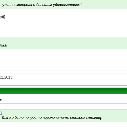
сынулю посмотрела с большим удовольствием!
)))
мья!
02.2013)
ся!
. Как же было непросто перелопатить столько страниц.