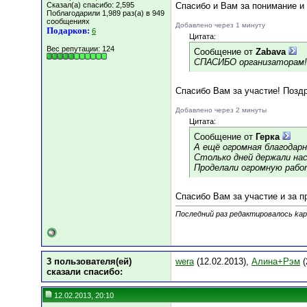
Сказал(а) спасибо: 2,595
Спасибо и Вам за понимание и
Поблагодарили 1,989 раз(а) в 949
сообщениях
Добавлено через 1 минуту
Подарков:
6
Цитата:
Вес репутации:
124
Сообщение от
Zabava
СПАСИБО организаторам!
Спасибо Вам за участие! Позд
Добавлено через 2 минуты
Цитата:
Сообщение от
Герка
А ещё огромная благодарн
Столько дней держали нас 
Проделали огромную работ
Спасибо Вам за участие и за п
Последний раз редактировалось kapr
3 пользователя(ей)
wera
(12.02.2013),
Алина+Рэм
(
сказали cпасибо:
12.02.2013, 20:10