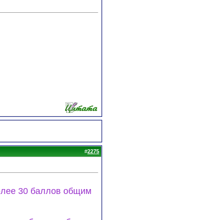
#
2275
олее 30 баллов общим