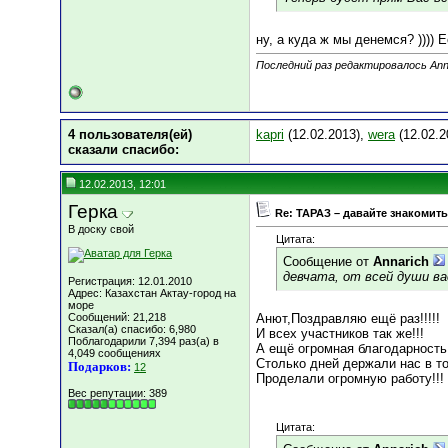
ну, а куда ж мы денемся? ))))
Последний раз редактировалось Anna
4 пользователя(ей)
kapri
(12.02.2013),
wera
(12.02.2
сказали cпасибо:
12.02.2013, 12:01
Герка
Re: ТАРАЗ – давайте знакомить
В доску свой
Цитата:
Сообщение от
Annarich
девчата, от всей души ва
Регистрация: 12.01.2010
Адрес: Казахстан Актау-город на
море
Сообщений: 21,218
Анют,Поздравляю ещё раз!!!!!
Сказал(а) спасибо: 6,980
И всех участников так же!!!
Поблагодарили 7,394 раз(а) в
А ещё огромная благодарность 
4,049 сообщениях
Столько дней держали нас в тон
Подарков:
12
Проделали огромную работу!!!
Вес репутации:
389
Цитата: