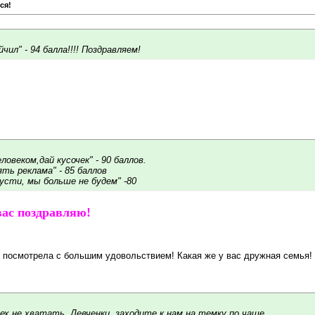
ся!
чил" - 94 балла!!!! Поздравляем!
ловеком,дай кусочек" - 90 баллов.
ять реклама" - 85 баллов
усти, мы больше не будем" -80
 вас поздравляю!
ю посмотрела с большим удовольствием! Какая же у вас дружная семья!
ех не хватать. Девченки, заходите к нам на темку по чаще