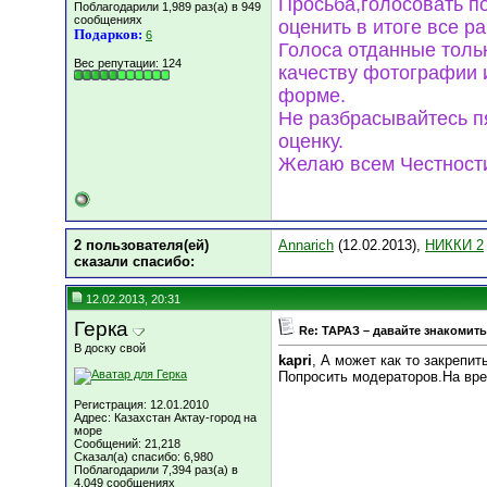
Просьба,голосовать п
Поблагодарили 1,989 раз(а) в 949
сообщениях
оценить в итоге все р
Подарков:
6
Голоса отданные тольк
Вес репутации:
124
качеству фотографии и
форме.
Не разбрасывайтесь пя
оценку.
Желаю всем Честности
2 пользователя(ей)
Annarich
(12.02.2013),
НИККИ 2
сказали cпасибо:
12.02.2013, 20:31
Герка
Re: ТАРАЗ – давайте знакомить
В доску свой
kapri
, А может как то закрепит
Попросить модераторов.На вре
Регистрация: 12.01.2010
Адрес: Казахстан Актау-город на
море
Сообщений: 21,218
Сказал(а) спасибо: 6,980
Поблагодарили 7,394 раз(а) в
4,049 сообщениях