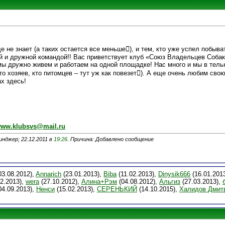
е не знает (а таких остается все меньше), и тем, кто уже успел побыват
й и дружной командой!! Вас приветствует клуб «Союз Владельцев Собак»
дружно живем и работаем на одной площадке! Нас много и мы в тельн
то хозяев, кто питомцев – тут уж как повезет). А еще очень любим свою
х здесь!
ww.klubsvs@mail.ru
нджер; 22.12.2011 в
19:26
. Причина: Добавлено сообщение
03.08.2012),
Annarich
(23.01.2013),
Biba
(11.02.2013),
Dinysik666
(16.01.201
2.2013),
wera
(27.10.2012),
Алина+Рэм
(04.08.2012),
Альгиз
(27.03.2013),
04.09.2013),
Ненси
(15.02.2013),
СЕРЕНЬКИЙ
(14.10.2015),
Халидов Дмит