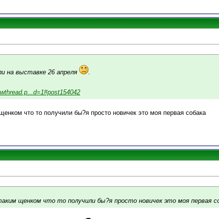
ли на выставке 26 апреля
.
owthread.p...d=1#post154042
щенком что то получили бы?я просто новичек это моя первая собака
таким щенком что то получили бы?я просто новичек это моя первая с