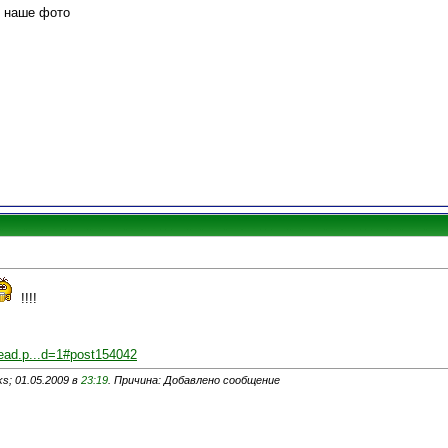
 наше фото
!!!!
read.p...d=1#post154042
s; 01.05.2009 в
23:19
. Причина: Добавлено сообщение