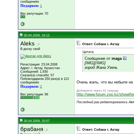
сообщениях
Подарков:
1
Вес репутации:
70
30.04.2009, 19:12
Aleks
Ответ: Собаки г. Актау
В доску свой
Цитата:
Сообщение от
maga
[IMG]
[/IMG]
Регистрация: 23.04.2008
город Жана Узень
Адрес: г. Актау, Казахстан
Сообщений: 1,930
Сказал(а) спасибо: 57
Поблагодарили 250 раз(а) в 113
Очень жаль, что вы небыли на
сообщениях
Подарков:
2
Добавлено через 41 секунду
http://www.forum.zoo.kz/showth
Вес репутации:
96
Последний раз редактировалось Alek
30.04.2009, 20:57
брабаня
Ответ: Собаки г. Актау