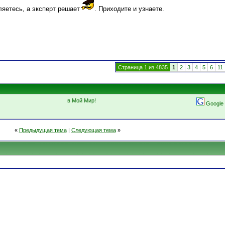
ляетесь, а эксперт решает
. Приходите и узнаете.
Страница 1 из 4835
1
2
3
4
5
6
11
в Мой Мир!
Google
«
Предыдущая тема
|
Следующая тема
»