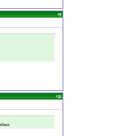
#
9
#
10
обака