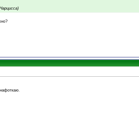
 Нарцисса)
жно?
 нафоткаю.