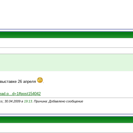
 выставке 26 апреля
.
read.p...d=1#post154042
s; 30.04.2009 в
19:13
. Причина: Добавлено сообщение