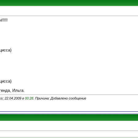
!!!!!
цисса)
цисса)
генда, Ильга.
s; 22.04.2009 в
00:28
. Причина: Добавлено сообщение