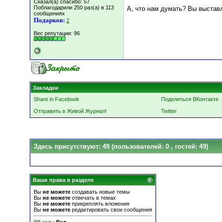
Сказал(а) спасибо: 57
Поблагодарили 250 раз(а) в 113
А, что нам думать? Вы выстав
сообщениях
Подарков:
2
Вес репутации:
96
Закладки
Share in Facebook
Поделиться ВКонтакте
Отправить в Живой Журнал!
Twitter
Здесь присутствуют: 49
(пользователей: 0 , гостей: 49)
Ваши права в разделе
Вы
не можете
создавать новые темы
Вы
не можете
отвечать в темах
Вы
не можете
прикреплять вложения
Вы
не можете
редактировать свои сообщения