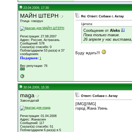
23.04.2009, 17:30
МАЙН ШТЕРН
Re: Ответ: Собаки г. Актау
Птица- говорун
Цитата:
Сообщение от
Aleks
Пока только такие.
Регистрация: 27.08.2007
26 апреля у нас выставк
Адрес: Россия, Астрахань.
Сообщений: 578
Сказал(а) спасибо: 0
Поблагодарили 53 раз(а) в 37
Буду ждать!!!
сообщениях
Подарков:
1
Вес репутации:
76
30.04.2009, 15:30
maga
Ответ: Собаки г. Актау
Завсегдатай
[IMG]
[/IMG]
город Жана Узень
Регистрация: 01.04.2008
Адрес: Жанаозен
Сообщений: 117
Сказал(а) спасибо: 51
Поблагодарили 6 раз(а) в 5