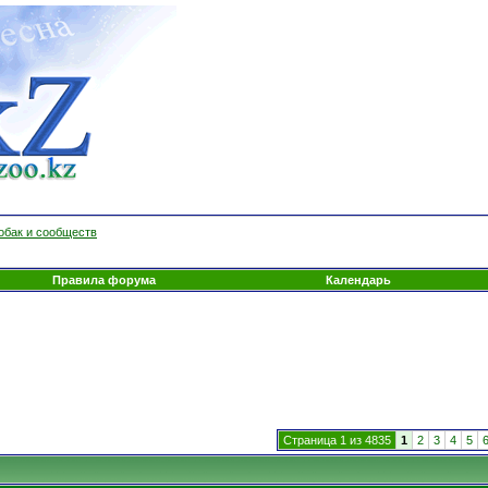
обак и сообществ
Правила форума
Календарь
Страница 1 из 4835
1
2
3
4
5