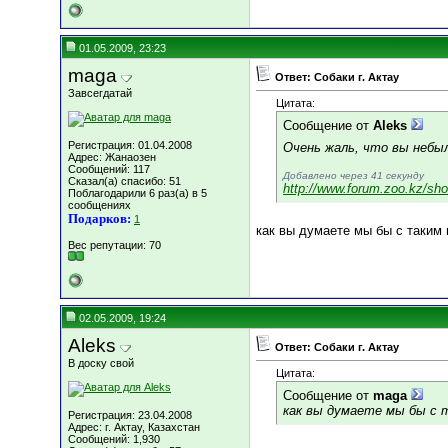
01.05.2009, 23:23
maga
Ответ: Собаки г. Актау
Завсегдатай
Цитата:
Сообщение от
Aleks
Регистрация: 01.04.2008
Очень жаль, что вы небы
Адрес: Жанаозен
Сообщений: 117
Добавлено через 41 секунду
Сказал(а) спасибо: 51
http://www.forum.zoo.kz/sh
Поблагодарили 6 раз(а) в 5
сообщениях
Подарков:
1
как вы думаете мы бы с таким 
Вес репутации:
70
02.05.2009, 19:24
Aleks
Ответ: Собаки г. Актау
В доску свой
Цитата:
Сообщение от
maga
как вы думаете мы бы с 
Регистрация: 23.04.2008
Адрес: г. Актау, Казахстан
Сообщений: 1,930