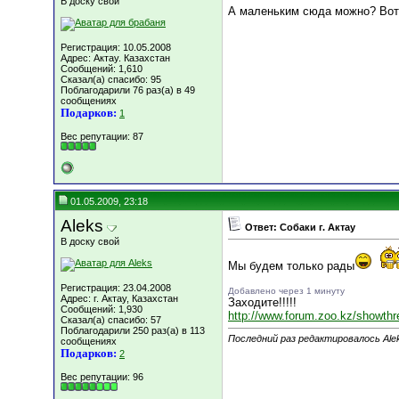
В доску свой
А маленьким сюда можно? Вот
Регистрация: 10.05.2008
Адрес: Актау. Казахстан
Сообщений: 1,610
Сказал(а) спасибо: 95
Поблагодарили 76 раз(а) в 49
сообщениях
Подарков:
1
Вес репутации:
87
01.05.2009, 23:18
Aleks
Ответ: Собаки г. Актау
В доску свой
Мы будем только рады
Регистрация: 23.04.2008
Добавлено через 1 минуту
Адрес: г. Актау, Казахстан
Заходите!!!!!
Сообщений: 1,930
http://www.forum.zoo.kz/showth
Сказал(а) спасибо: 57
Поблагодарили 250 раз(а) в 113
Последний раз редактировалось Alek
сообщениях
Подарков:
2
Вес репутации:
96