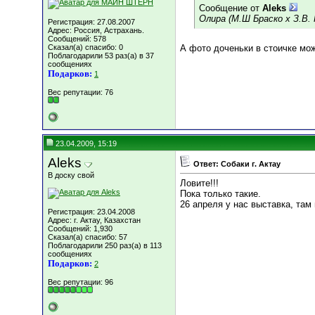
Сообщение от
Aleks
Олира (М.Ш Браско х З.В.
Регистрация: 27.08.2007
Адрес: Россия, Астрахань.
Сообщений: 578
Сказал(а) спасибо: 0
А фото доченьки в стоичке мо
Поблагодарили 53 раз(а) в 37
сообщениях
Подарков:
1
Вес репутации:
76
23.04.2009, 15:19
Aleks
Ответ: Собаки г. Актау
В доску свой
Ловите!!!
Пока только такие.
26 апреля у нас выставка, там
Регистрация: 23.04.2008
Адрес: г. Актау, Казахстан
Сообщений: 1,930
Сказал(а) спасибо: 57
Поблагодарили 250 раз(а) в 113
сообщениях
Подарков:
2
Вес репутации:
96