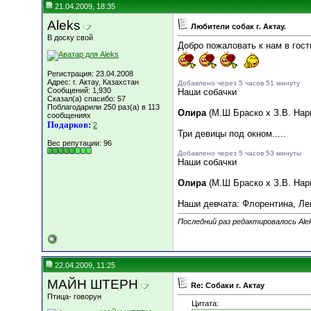
21.04.2009, 18:35
Aleks
Любители собак г. Актау.
В доску свой
Добро пожаловать к нам в гости
Регистрация: 23.04.2008
Адрес: г. Актау, Казахстан
Добавлено через 5 часов 51 минуту
Сообщений: 1,930
Наши собачки
Сказал(а) спасибо: 57
Поблагодарили 250 раз(а) в 113
Олира
(М.Ш Браско х З.В. Нар
сообщениях
Подарков:
2
Три девицы под окном.....
Вес репутации:
96
Добавлено через 5 часов 53 минуты
Наши собачки
Олира
(М.Ш Браско х З.В. Нар
Наши девчата: Флорентина, Ле
Последний раз редактировалось Alek
22.04.2009, 11:25
МАЙН ШТЕРН
Re: Собаки г. Актау
Птица- говорун
Цитата: