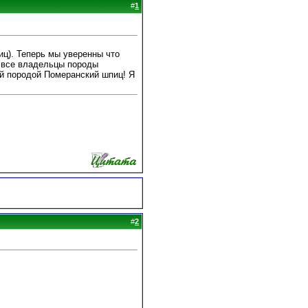
#
1
ц). Теперь мы уверенны что
е все владельцы породы
ой породой Померанский шпиц! Я
#
2