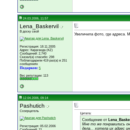
24.03.2006, 11:57
Lena_Baskervil
В доску свой
Увеличила фото, где адреса. М
Регистрация: 18.11.2005
Адрес: Караганда (KZ)
Сообщений: 2,740
Сказал(а) спасибо: 298
Поблагодарили 419 раз(а) в 251
сообщениях
Подарков:
5
Вес репутации:
113
12.04.2006, 09:14
Pashutich
Созерцатель
Цитата:
Сообщение от
Lena_Basker
Мне то же понравились они
Регистрация: 05.02.2006
дела... хотела их адрес и
Сообщений: 21