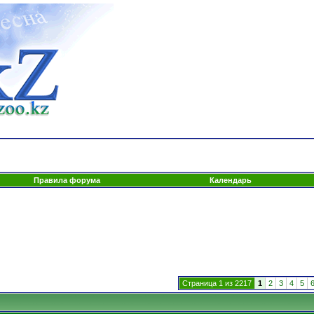
Правила форума
Календарь
Страница 1 из 2217
1
2
3
4
5