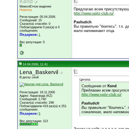
Kend
МимолЕтное видение
Предлагаю всем присутствующи
Новичок
http://www.spitz-club.ru/
Регистрация: 05.04.2006
Сообщений: 15
Pashutich
Сказал(а) спасибо: 0
Вы правильно "боитесь". т.к. 
Поблагодарили 0 раз(а) в 0
мало напоминают отца.
сообщениях
Подарков:
1
Вес репутации:
0
14.04.2006, 11:41
Lena_Baskervil
В доску свой
Цитата:
Сообщение от
Kend
Предлагаю всем присутст
Регистрация: 18.11.2005
http://www.spitz-club.ru/
Адрес: Караганда (KZ)
Сообщений: 2,740
Сказал(а) спасибо: 298
Pashutich
Поблагодарили 419 раз(а) в 251
Вы правильно "боитесь". 
сообщениях
сожалению, мало напомин
Подарков:
5
Вес репутации:
113
Зашла на сайт: а-а-а-а-а, как 