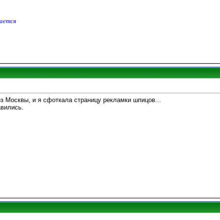
дается
з Москвы, и я сфоткала страницу рекламки шпицов...
авились.