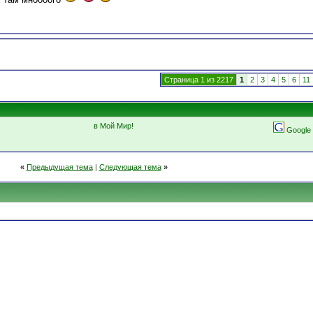
Страница 1 из 2217
1
2
3
4
5
6
11
в Мой Мир!
Google
«
Предыдущая тема
|
Следующая тема
»