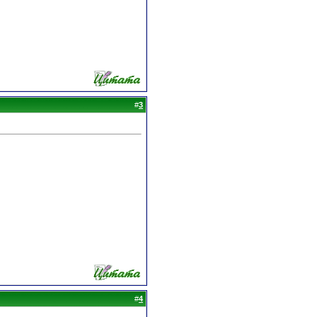
#
3
#
4