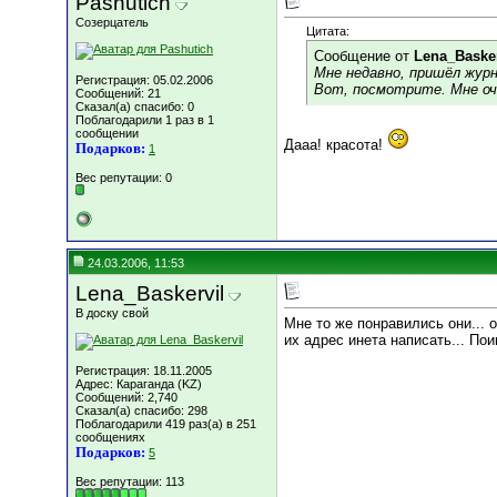
Pashutich
Созерцатель
Цитата:
Сообщение от
Lena_Basker
Мне недавно, пришёл журн
Регистрация: 05.02.2006
Вот, посмотрите. Мне оч.
Сообщений: 21
Сказал(а) спасибо: 0
Поблагодарили 1 раз в 1
сообщении
Дааа! красота!
Подарков:
1
Вес репутации:
0
24.03.2006, 11:53
Lena_Baskervil
В доску свой
Мне то же понравились они... ос
их адрес инета написать... Пои
Регистрация: 18.11.2005
Адрес: Караганда (KZ)
Сообщений: 2,740
Сказал(а) спасибо: 298
Поблагодарили 419 раз(а) в 251
сообщениях
Подарков:
5
Вес репутации:
113