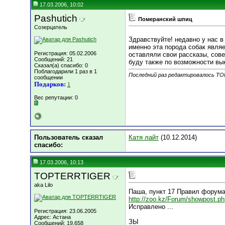
17.03.2006, 10:02
Pashutich
Померанский шпиц
Созерцатель
Здравствуйте! недавно у нас 
именно эта порода собак явля
Регистрация: 05.02.2006
оставляли свои рассказы, сове
Сообщений: 21
буду также по возможности вы
Сказал(а) спасибо: 0
Поблагодарили 1 раз в 1
Последний раз редактировалось TO
сообщении
Подарков:
1
Вес репутации:
0
Пользователь сказал
Катя лайт
(10.12.2014)
cпасибо:
17.03.2006, 10:13
TOPTERRTIGER
aka Lilo
Паша, пункт 17 Правил форум
http://zoo.kz/Forum/showpost.
Исправлено ...
Регистрация: 23.06.2005
Адрес: Астана
ЗЫ
Сообщений: 19,658