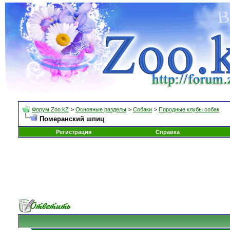
Форум Zoo.kZ
>
Основные разделы
>
Собаки
>
Породные клубы собак
Померанский шпиц
Регистрация
Справка