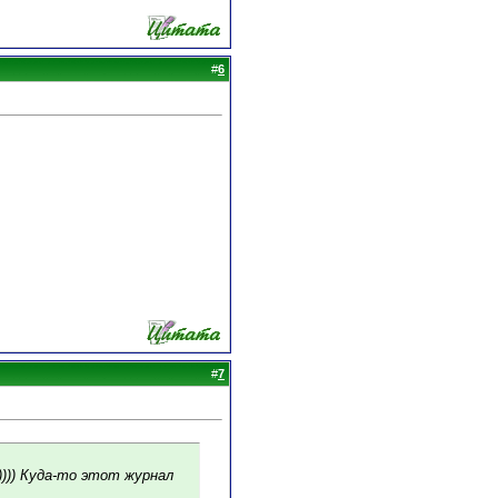
#
6
#
7
 )))) Куда-то этот журнал