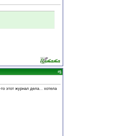
#
5
а-то этот журнал дела... хотела