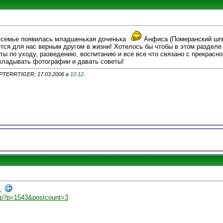
в семье появилась младшенькая доченька
Анфиса (Померанский шпи
ется для нас верным другом в жизни! Хотелось бы чтобы в этом раздел
ты по уходу, разведению, воспитанию и все все что связано с прекрасн
кладывать фотографии и давать советы!
PTERRTIGER; 17.03.2006 в
10:12
.
а.
php?p=1543&postcount=3