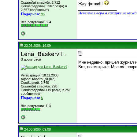
Сказал(а) спасибо: 2,712
Жду фотки!!!
Поблагодарили 5,967 раз(а) в
__________________
2,567 сообщениях
Истинная вера в сахарке не нуж
Подарков:
95
Вес репутации:
364
23.03.2006, 19:09
Lena_Baskervil
В доску свой
Мне недавно, пришёл журнал и
Вот, посмотрите. Мне оч. понр
Регистрация: 18.11.2005
Адрес: Караганда (KZ)
Сообщений: 2,740
Сказал(а) спасибо: 298
Поблагодарили 419 раз(а) в 251
сообщениях
Подарков:
5
Вес репутации:
113
24.03.2006, 09:08