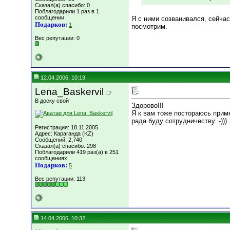
Сказал(а) спасибо: 0
Поблагодарили 1 раз в 1
сообщении
Я с ними созванивался, сейчас
Подарков:
1
посмотрим.
Вес репутации:
0
12.04.2006, 10:19
Lena_Baskervil
В доску свой
Здорово!!!
Я к вам тоже постораюсь примк
рада буду сотрудничеству. -)))
Регистрация: 18.11.2005
Адрес: Караганда (KZ)
Сообщений: 2,740
Сказал(а) спасибо: 298
Поблагодарили 419 раз(а) в 251
сообщениях
Подарков:
5
Вес репутации:
113
14.04.2006, 10:32