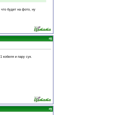
 что будет на фото, ну
#
8
1 кобеля и пару сук.
#
9