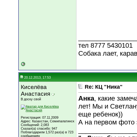
________________
тел 8777 5430101
Собака лает, карав
20.12.2013, 17:53
Киселёва
Re: КЦ "Ника"
Анастасия
Анка
, какие заме
В доску свой
лет! Мы и Светлан
еще ребенок))
Регистрация: 07.11.2009
А на первом фото 
Адрес: Казахстан, Семипалатинск
Сообщений: 2,083
________________
Сказал(а) спасибо: 947
Поблагодарили 1,572 раз(а) в 723
сообщениях