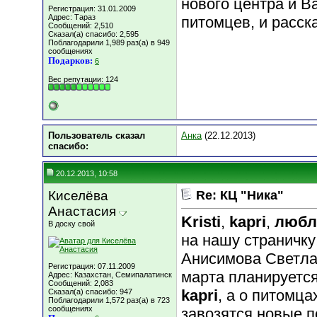
нового центра и В
Регистрация: 31.01.2009
Адрес: Тараз
питомцев, и расск
Сообщений: 2,510
Сказал(а) спасибо: 2,595
Поблагодарили 1,989 раз(а) в 949
сообщениях
Подарков:
6
Вес репутации:
124
Пользователь сказал
Анка
(22.12.2013)
cпасибо:
20.12.2013, 10:58
Киселёва
Re: КЦ "Ника"
Анастасия
Kristi
,
kapri
,
любл
В доску свой
на нашу страничку
Анисимова Светла
Регистрация: 07.11.2009
марта планируется
Адрес: Казахстан, Семипалатинск
Сообщений: 2,083
kapri
, а о питомц
Сказал(а) спасибо: 947
Поблагодарили 1,572 раз(а) в 723
сообщениях
завозятся новые п