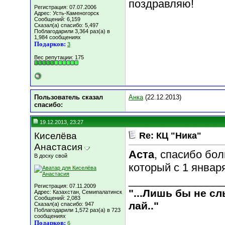
поздравляю!
Регистрация: 07.07.2006
Адрес: Усть-Каменогорск
Сообщений: 6,159
Сказал(а) спасибо: 5,497
Поблагодарили 3,364 раз(а) в
1,984 сообщениях
Подарков:
3
Вес репутации:
175
Пользователь сказал
Анка
(22.12.2013)
cпасибо:
19.12.2013, 23:27
Киселёва
Re: КЦ "Ника"
Анастасия
Аста
, спасибо бол
В доску свой
который с 1 январ
________________
Регистрация: 07.11.2009
"...Лишь бы не с
Адрес: Казахстан, Семипалатинск
Сообщений: 2,083
лай.."
Сказал(а) спасибо: 947
Поблагодарили 1,572 раз(а) в 723
сообщениях
Подарков:
6