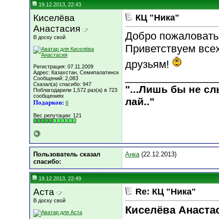
19.12.2013, 22:43
Киселёва
КЦ "Ника"
Анастасия
Добро пожаловать 
В доску свой
Приветствуем всех
друзьям!
Регистрация: 07.11.2009
Адрес: Казахстан, Семипалатинск
________________
Сообщений: 2,083
Сказал(а) спасибо: 947
"...Лишь бы не с
Поблагодарили 1,572 раз(а) в 723
сообщениях
лай.."
Подарков:
6
Вес репутации:
121
Пользователь сказал
Анка
(22.12.2013)
cпасибо:
19.12.2013, 22:49
Аста
Re: КЦ "Ника"
В доску свой
Киселёва Анаста