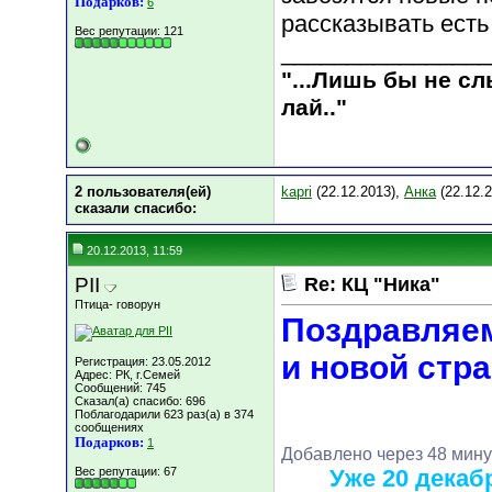
Подарков:
6
рассказывать есть
Вес репутации:
121
________________
"...Лишь бы не с
лай.."
2 пользователя(ей)
kapri
(22.12.2013),
Анка
(22.12.2
сказали cпасибо:
20.12.2013, 11:59
PII
Re: КЦ "Ника"
Птица- говорун
Поздравляем
и новой стра
Регистрация: 23.05.2012
Адрес: РК, г.Семей
Сообщений: 745
Сказал(а) спасибо: 696
Поблагодарили 623 раз(а) в 374
сообщениях
Подарков:
1
Добавлено через 48 мину
Вес репутации:
67
Уже 20 декаб