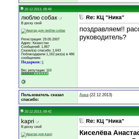
20.12.2013, 08:48
люблю собак
Re: КЦ "Ника"
В доску свой
поздравляем!! рас
руководитель?
Регистрация: 29.05.2007
Адрес: Казахстан
Сообщений: 1,867
Сказал(а) спасибо: 1,643
Поблагодарили 1,162 раз(а) в 486
сообщениях
Подарков:
5
Вес репутации:
110
Пользователь сказал
Анка
(22.12.2013)
cпасибо:
20.12.2013, 09:42
kapri
Re: КЦ "Ника"
В доску свой
Киселёва Анаста