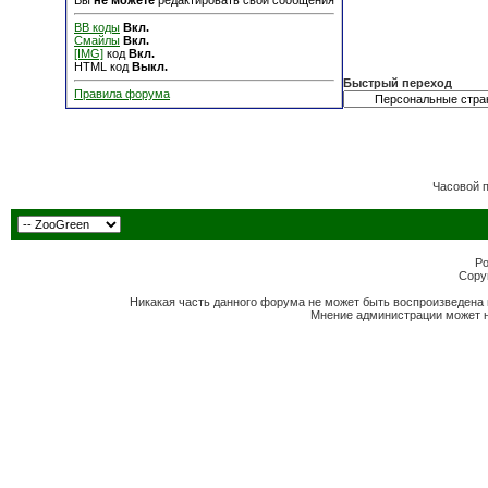
Вы
не можете
редактировать свои сообщения
BB коды
Вкл.
Смайлы
Вкл.
[IMG]
код
Вкл.
HTML код
Выкл.
Быстрый переход
Правила форума
Часовой 
Po
Copyr
Никакая часть данного форума не может быть воспроизведена 
Мнение администрации может н