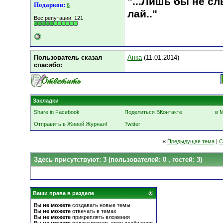
"...Лишь бы не с
Подарков:
6
лай.."
Вес репутации:
121
Пользователь сказал
Анка
(11.01.2014)
cпасибо:
Закладки
Share in Facebook
Поделиться ВКонтакте
в 
Отправить в Живой Журнал!
Twitter
«
Предыдущая тема
|
С
Здесь присутствуют: 3
(пользователей: 0 , гостей: 3)
Ваши права в разделе
Вы
не можете
создавать новые темы
Вы
не можете
отвечать в темах
Вы
не можете
прикреплять вложения