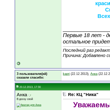
крас
С
Всех
________________
Первые 18 лет - д
остальное приде
Последний раз редакти
Причина: Добавлено 
3 пользователя(ей)
kapri
(22.12.2013),
Анка
(22.12.
сказали cпасибо:
20.12.2013, 17:30
Анка
Re: КЦ "Ника"
В доску свой
Уважаемы