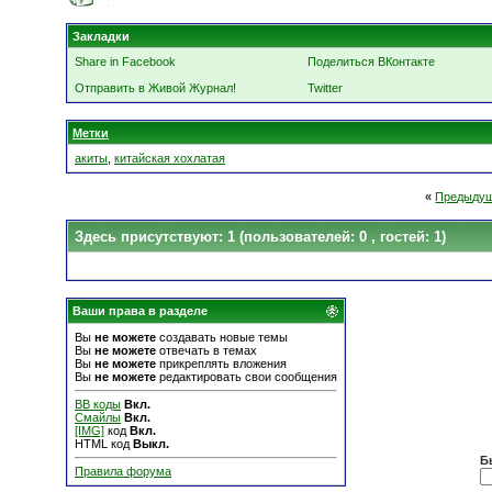
Закладки
Share in Facebook
Поделиться ВКонтакте
Отправить в Живой Журнал!
Twitter
Метки
акиты
,
китайская хохлатая
«
Предыдущ
Здесь присутствуют: 1
(пользователей: 0 , гостей: 1)
Ваши права в разделе
Вы
не можете
создавать новые темы
Вы
не можете
отвечать в темах
Вы
не можете
прикреплять вложения
Вы
не можете
редактировать свои сообщения
BB коды
Вкл.
Смайлы
Вкл.
[IMG]
код
Вкл.
HTML код
Выкл.
Б
Правила форума