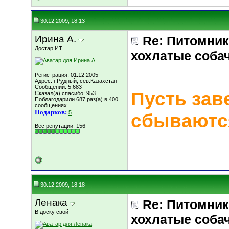
30.12.2009, 18:13
Ирина А.
Re: Питомник
Достар ИТ
хохлатые соба
Регистрация: 01.12.2005
Адрес: г.Рудный, сев.Казахстан
Сообщений: 5,683
Пусть зав
Сказал(а) спасибо: 953
Поблагодарили 687 раз(а) в 400
сообщениях
Подарков:
5
сбываются
Вес репутации:
156
30.12.2009, 18:18
Ленака
Re: Питомник
В доску свой
хохлатые соба