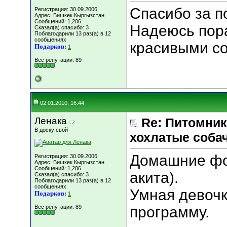
Спасибо за п
Регистрация: 30.09.2006
Адрес: Бишкек Кыргызстан
Сообщений: 1,206
Надеюсь пора
Сказал(а) спасибо: 3
Поблагодарили 13 раз(а) в 12
сообщениях
красивыми со
Подарков:
1
Вес репутации:
89
02.01.2010, 16:44
Ленака
Re: Питомник
В доску свой
хохлатые соба
Домашние фо
Регистрация: 30.09.2006
Адрес: Бишкек Кыргызстан
Сообщений: 1,206
акита).
Сказал(а) спасибо: 3
Поблагодарили 13 раз(а) в 12
сообщениях
Умная девочк
Подарков:
1
Вес репутации:
89
программу.