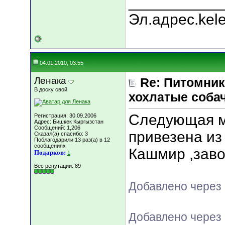
___________
Эл.адрес.kel
04.01.2010, 03:55
Ленака
Re: Питомник
В доску свой
хохлатые соба
Следующая мо
Регистрация: 30.09.2006
Адрес: Бишкек Кыргызстан
Сообщений: 1,206
привезена из
Сказал(а) спасибо: 3
Поблагодарили 13 раз(а) в 12
сообщениях
Кашмир ,заво
Подарков:
1
Вес репутации:
89
Добавлено через 
Добавлено через 