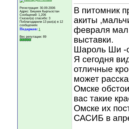
В питомник п
Регистрация: 30.09.2006
Адрес: Бишкек Кыргызстан
Сообщений: 1,206
акиты ,мальч
Сказал(а) спасибо: 3
Поблагодарили 13 раз(а) в 12
сообщениях
февраля мал
Подарков:
1
Вес репутации:
89
выставки.
Шароль Ши -
Я сегодня ви
отличные кров
может расска
Омске обстои
вас такие кр
Омске их пост
САСИБ в апре
___________