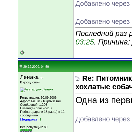
Добавлено через 
Добавлено через 
Последний раз 
03:25
. Причина
29.12.2009, 04:59
Ленака
Re: Питомник
В доску свой
хохлатые соба
Одна из перв
Регистрация: 30.09.2006
Адрес: Бишкек Кыргызстан
Сообщений: 1,206
Сказал(а) спасибо: 3
Поблагодарили 13 раз(а) в 12
сообщениях
Добавлено через 
Подарков:
1
Вес репутации:
89