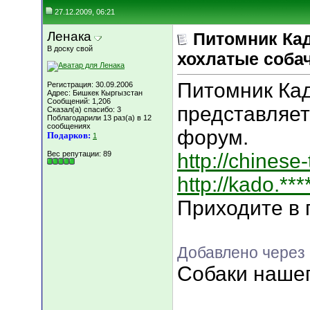
27.12.2009, 06:21
Ленака
Питомник Кад
В доску свой
хохлатые соба
Питомник Кад
Регистрация: 30.09.2006
Адрес: Бишкек Кыргызстан
Сообщений: 1,206
представляет
Сказал(а) спасибо: 3
Поблагодарили 13 раз(а) в 12
сообщениях
форум.
Подарков:
1
Вес репутации:
89
http://chinese
http://kado.****
Приходите в 
Добавлено через 
Собаки наше