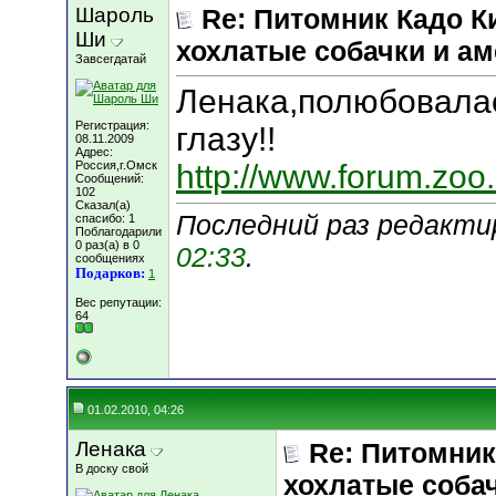
Шароль
Re: Питомник Кадо К
Ши
хохлатые собачки и а
Завсегдатай
Ленака,полюбовала
Регистрация:
глазу!!
08.11.2009
Адрес:
Россия,г.Омск
http://www.forum.zoo
Сообщений:
102
Сказал(а)
Последний раз редактир
спасибо: 1
Поблагодарили
0 раз(а) в 0
02:33
.
сообщениях
Подарков:
1
Вес репутации:
64
01.02.2010, 04:26
Ленака
Re: Питомник
В доску свой
хохлатые соба