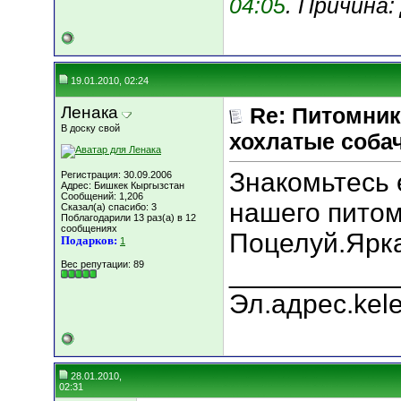
04:05
. Причина
19.01.2010, 02:24
Ленака
Re: Питомник
В доску свой
хохлатые соба
Знакомьтесь 
Регистрация: 30.09.2006
Адрес: Бишкек Кыргызстан
Сообщений: 1,206
нашего питом
Сказал(а) спасибо: 3
Поблагодарили 13 раз(а) в 12
сообщениях
Поцелуй.Ярка
Подарков:
1
Вес репутации:
89
___________
Эл.адрес.kel
28.01.2010,
02:31