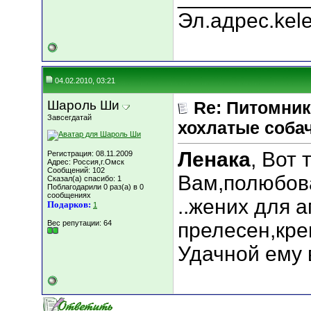
Эл.адрес.kel
04.02.2010, 03:21
Шароль Ши
Re: Питомник
Завсегдатай
хохлатые соба
Ленака
, Вот 
Регистрация: 08.11.2009
Адрес: Россия,г.Омск
Сообщений: 102
Вам,полюбова
Сказал(а) спасибо: 1
Поблагодарили 0 раз(а) в 0
сообщениях
..жених для 
Подарков:
1
Вес репутации:
64
прелесен,кре
Удачной ему 