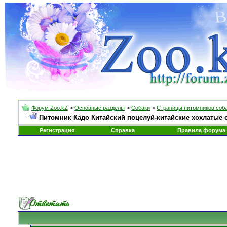
Форум Zoo.kZ
>
Основные разделы
>
Собаки
>
Страницы питомников соб
Питомник Кадо Китайский поцелуй-китайские хохлатые 
Регистрация
Справка
Правила форума