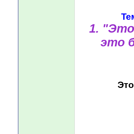
Те
1. "Эт
это б
Это