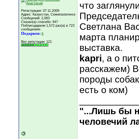
что заглянул
Регистрация: 07.11.2009
Председатель
Адрес: Казахстан, Семипалатинск
Сообщений: 2,083
Сказал(а) спасибо: 947
Светлана Вас
Поблагодарили 1,572 раз(а) в 723
сообщениях
Подарков:
6
марта планир
Вес репутации:
121
выставка.
kapri
, а о пи
расскажем) В
породы собак
есть о ком)
___________
"...Лишь бы
человечий ла