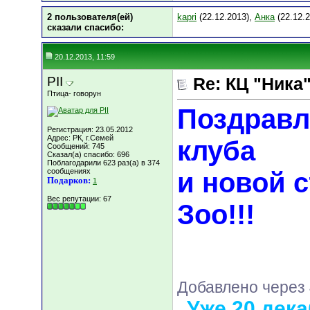
2 пользователя(ей)
kapri
(22.12.2013),
Анка
(22.12.2
сказали cпасибо:
20.12.2013, 11:59
PII
Re: КЦ "Ника
Птица- говорун
Поздравл
Регистрация: 23.05.2012
Адрес: РК, г.Семей
клуба
Сообщений: 745
Сказал(а) спасибо: 696
Поблагодарили 623 раз(а) в 374
сообщениях
и новой 
Подарков:
1
Вес репутации:
67
Зоо!!!
Добавлено через 
Уже 20 дека