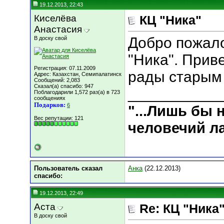
19.12.2013, 22:43
Киселёва
КЦ "Ника"
Анастасия
Добро пожало
В доску свой
"Ника". Приве
Регистрация: 07.11.2009
рады старым
Адрес: Казахстан, Семипалатинск
Сообщений: 2,083
Сказал(а) спасибо: 947
___________
Поблагодарили 1,572 раз(а) в 723
сообщениях
Подарков:
6
"...Лишь бы
Вес репутации:
121
человечий ла
Пользователь сказал
Анка
(22.12.2013)
cпасибо:
19.12.2013, 22:49
Аста
Re: КЦ "Ника
В доску свой