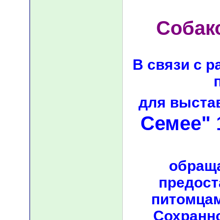
Собак
В связи с р
для выста
Семее" 
обраща
предост
питомцам
Сохранн