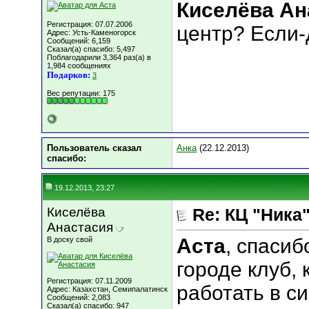
Киселёва Ан
Регистрация: 07.07.2006
центр? Если-
Адрес: Усть-Каменогорск
Сообщений: 6,159
Сказал(а) спасибо: 5,497
Поблагодарили 3,364 раз(а) в
1,984 сообщениях
Подарков:
3
Вес репутации:
175
Пользователь сказал
Анка
(22.12.2013)
cпасибо:
19.12.2013, 23:27
Киселёва
Re: КЦ "Ника
Анастасия
Аста
, спасиб
В доску свой
городе клуб, 
Регистрация: 07.11.2009
работать в с
Адрес: Казахстан, Семипалатинск
Сообщений: 2,083
Сказал(а) спасибо: 947