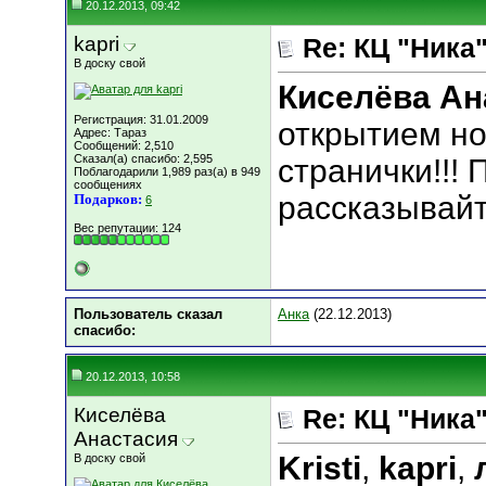
20.12.2013, 09:42
kapri
Re: КЦ "Ника
В доску свой
Киселёва Ан
Регистрация: 31.01.2009
открытием но
Адрес: Тараз
Сообщений: 2,510
Сказал(а) спасибо: 2,595
странички!!!
Поблагодарили 1,989 раз(а) в 949
сообщениях
рассказывайт
Подарков:
6
Вес репутации:
124
Пользователь сказал
Анка
(22.12.2013)
cпасибо:
20.12.2013, 10:58
Киселёва
Re: КЦ "Ника
Анастасия
Kristi
,
kapri
,
В доску свой