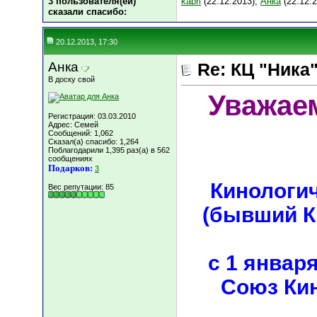
3 пользователя(ей)
kapri
(22.12.2013),
Анка
(22.12.
сказали cпасибо:
20.12.2013, 17:30
Анка
Re: КЦ "Ника
В доску свой
Уважае
Регистрация: 03.03.2010
Адрес: Семей
Сообщений: 1,062
Сказал(а) спасибо: 1,264
Поблагодарили 1,395 раз(а) в 562
сообщениях
Подарков:
3
Кинологи
Вес репутации:
85
(бывший К
с 1 январ
Союз Кин