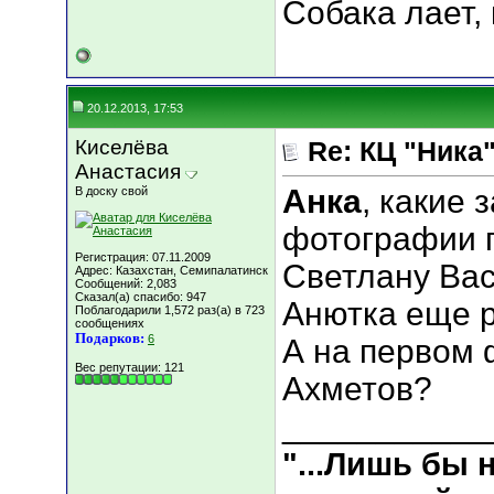
Собака лает, 
20.12.2013, 17:53
Киселёва
Re: КЦ "Ника
Анастасия
Анка
, какие
В доску свой
фотографии 
Регистрация: 07.11.2009
Светлану Вас
Адрес: Казахстан, Семипалатинск
Сообщений: 2,083
Сказал(а) спасибо: 947
Анютка еще р
Поблагодарили 1,572 раз(а) в 723
сообщениях
Подарков:
6
А на первом 
Вес репутации:
121
Ахметов?
___________
"...Лишь бы