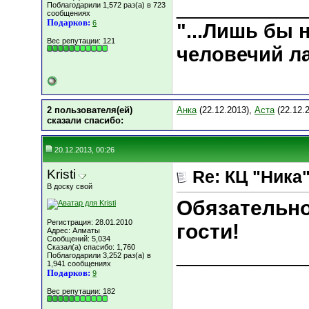
___________
Поблагодарили 1,572 раз(а) в 723
сообщениях
Подарков:
6
"...Лишь бы
Вес репутации:
121
человечий ла
2 пользователя(ей)
Анка
(22.12.2013),
Аста
(22.12.
сказали cпасибо:
20.12.2013, 00:26
Kristi
Re: КЦ "Ника
В доску свой
Обязательно
Регистрация: 28.01.2010
гости!
Адрес: Алматы
Сообщений: 5,034
Сказал(а) спасибо: 1,760
___________
Поблагодарили 3,252 раз(а) в
1,941 сообщениях
Подарков:
9
Вес репутации:
182