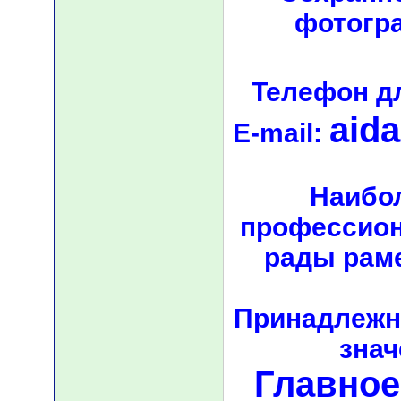
фотогр
Телефон д
aid
E-mail:
Наибо
профессион
рады рам
Принадлежно
знач
Главное