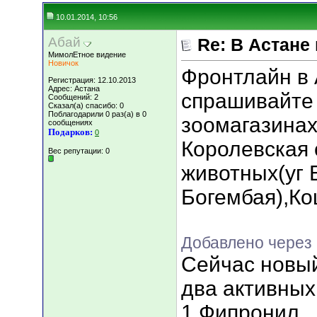
10.01.2014, 10:56
Абай
Re: В Астане
МимолЕтное видение
Новичок
Фронтлайн в 
Регистрация: 12.10.2013
Адрес: Астана
спрашивайте 
Сообщений: 2
Сказал(а) спасибо: 0
Поблагодарили 0 раз(а) в 0
зоомагазинах
сообщениях
Подарков:
0
Королевская 
Вес репутации:
0
животных(уг
Богембая),Ко
Добавлено через 
Сейчас новы
два активны
1 Фипронил