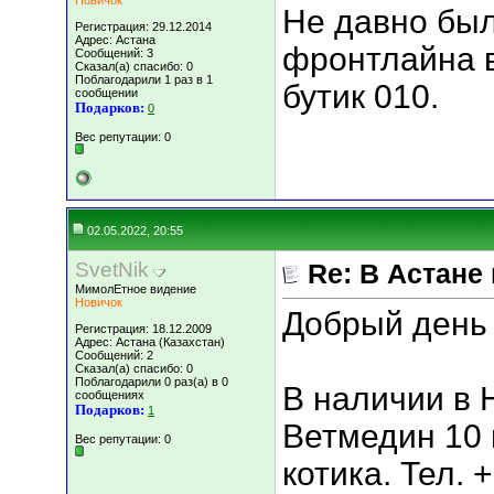
Новичок
Не давно бы
Регистрация: 29.12.2014
Адрес: Астана
фронтлайна в
Сообщений: 3
Сказал(а) спасибо: 0
Поблагодарили 1 раз в 1
бутик 010.
сообщении
Подарков:
0
Вес репутации:
0
02.05.2022, 20:55
SvetNik
Re: В Астане
МимолЕтное видение
Новичок
Добрый день 
Регистрация: 18.12.2009
Адрес: Астана (Казахстан)
Сообщений: 2
Сказал(а) спасибо: 0
Поблагодарили 0 раз(а) в 0
В наличии в 
сообщениях
Подарков:
1
Ветмедин 10 
Вес репутации:
0
котика. Тел. 