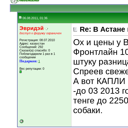
06.08.2011, 01:36
Эвридэй
Re: В Астане
доступ к форуму ограничен
Ох и цены у В
Регистрация: 08.07.2010
Адрес: казахстан
Сообщений: 292
Фронтлайн 10
Сказал(а) спасибо: 0
Поблагодарили 1 раз в 1
сообщении
штуку разница
Подарков:
1
Спреев свеже
Вес репутации:
0
А вот КАПЛИ 
-до 03 2013 г
тенге до 2250
собаки.