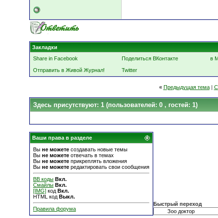
Закладки
Share in Facebook
Поделиться ВКонтакте
в 
Отправить в Живой Журнал!
Twitter
«
Предыдущая тема
|
С
Здесь присутствуют: 1
(пользователей: 0 , гостей: 1)
Ваши права в разделе
Вы
не можете
создавать новые темы
Вы
не можете
отвечать в темах
Вы
не можете
прикреплять вложения
Вы
не можете
редактировать свои сообщения
BB коды
Вкл.
Смайлы
Вкл.
[IMG]
код
Вкл.
HTML код
Выкл.
Быстрый переход
Правила форума