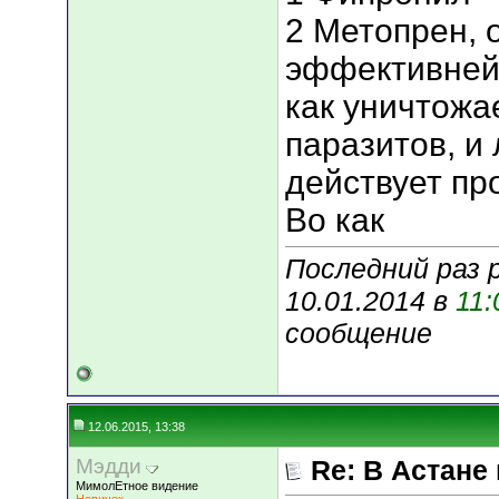
2 Метопрен, 
эффективней
как уничтожае
паразитов, и
действует пр
Во как
Последний раз 
10.01.2014 в
11:
сообщение
12.06.2015, 13:38
Мэдди
Re: В Астане
МимолЕтное видение