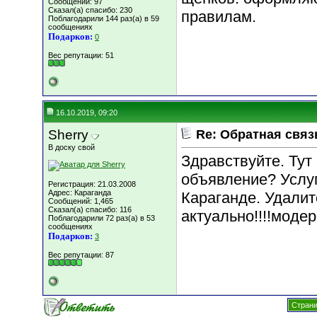
Сообщений: 97
Сказал(а) спасибо: 230
правилам.
Поблагодарили 144 раз(а) в 59
сообщениях
Подарков:
0
Вес репутации:
51
16.10.2019, 09:20
Sherry
Re: Обратная связ
В доску свой
Здравствуйте. Тут
объявление? Услуг
Регистрация: 21.03.2008
Адрес: Караганда
Караганде. Удалит
Сообщений: 1,465
Сказал(а) спасибо: 116
актуально!!!!моде
Поблагодарили 72 раз(а) в 53
сообщениях
Подарков:
3
Вес репутации:
87
Страни