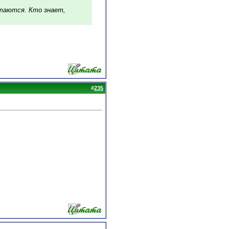
утаются. Кто знает,
#
235