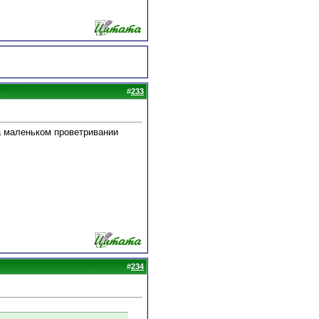
#
233
на маленьком проветривании
#
234