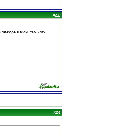
#
236
а одежде висли, там хоть
#
237