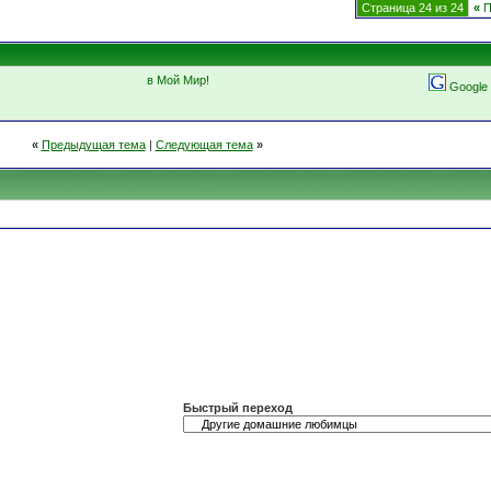
Страница 24 из 24
«
П
в Мой Мир!
Google
«
Предыдущая тема
|
Следующая тема
»
Быстрый переход