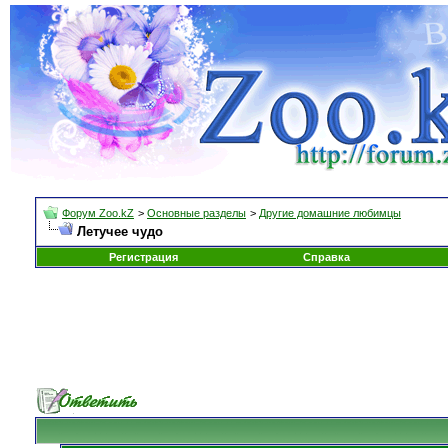
Форум Zoo.kZ
>
Основные разделы
>
Другие домашние любимцы
Летучее чудо
Регистрация
Справка