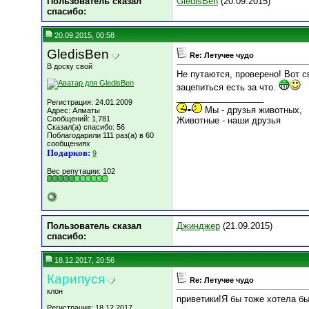
Пользователь сказал
GledisBen
(20.09.2015)
cпасибо:
20.09.2015, 00:58
GledisBen
Re: Летучее чудо
В доску свой
Не путаются, проверено! Вот с
зацепиться есть за что.
__________________
Регистрация: 24.01.2009
Мы - друзья животных,
Адрес: Алматы
Сообщений: 1,781
Животные - наши друзья
Сказал(а) спасибо: 56
Поблагодарили 111 раз(а) в 60
сообщениях
Подарков:
9
Вес репутации:
102
Пользователь сказал
Джинджер
(21.09.2015)
cпасибо:
18.12.2017, 20:56
Карипуся
Re: Летучее чудо
клон
приветики!Я бы тоже хотела бы
Регистрация: 18.12.2017