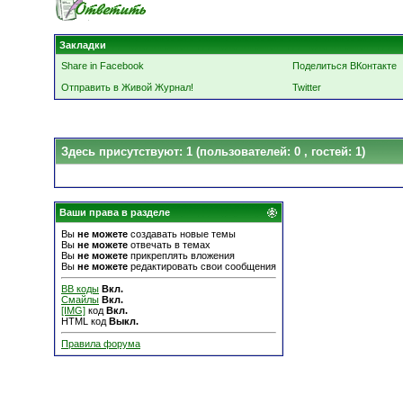
Закладки
Share in Facebook
Поделиться ВКонтакте
Отправить в Живой Журнал!
Twitter
Здесь присутствуют: 1
(пользователей: 0 , гостей: 1)
Ваши права в разделе
Вы
не можете
создавать новые темы
Вы
не можете
отвечать в темах
Вы
не можете
прикреплять вложения
Вы
не можете
редактировать свои сообщения
BB коды
Вкл.
Смайлы
Вкл.
[IMG]
код
Вкл.
HTML код
Выкл.
Правила форума