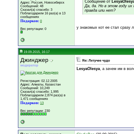
Сообщение от
LesyaOlesy
Адрес: Россия, Новосибирск
Да, да. Но в этом году и
Сообщений: 48
Сказал(а) спасибо: 3
правда или нет?
Поблагодарили 16 раз(а) в 13
сообщениях
Подарков:
0
у знакомых кот ее стал сразу л
Вес репутации:
0
19.09.2015, 16:17
Джинджер
Re: Летучее чудо
модератор
LesyaOlesya
, а зачем им в вол
Регистрация: 02.12.2005
Адрес: Алматы, Казахстан
Сообщений: 10,249
Сказал(а) спасибо: 1,995
Поблагодарили 2,874 раз(а) в
1,471 сообщениях
Подарков:
13
Вес репутации:
230