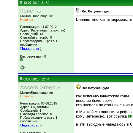
18.07.2012, 21:59
Крис_
Re: Летучее чудо
МимолЕтное видение
Бяяяяя, мне как то мерсковато
Новичок
Регистрация: 11.07.2012
Адрес: Караганда (Казахстан)
Сообщений: 13
Сказал(а) спасибо: 0
Поблагодарили 1 раз в 1
сообщении
Подарков:
1
Вес репутации:
0
09.08.2015, 12:44
Assem Green
Re: Летучее чудо
МимолЕтное видение
как вспомню юннатские годы...
Новичок
веселое было время!
Регистрация: 06.08.2015
кто носился по станции с живно
Адрес: РК, Алматы
Сообщений: 1
с Мишкой мы защитили реферат
Сказал(а) спасибо: 0
кому интересно, вот ссылка
ht
Поблагодарили 1 раз в 1
сообщении
в эти выходные наведаюсь в 
Подарков:
0