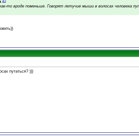
a
х как-то вроде поменьше. Говорят летучие мыши в волосах человека п
овить))
осах путаться? )))