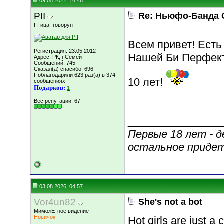
09.05.2022, 16:48
PII
Re: Ньюфо-Банда 
Птица- говорун
Всем привет! Есть
Регистрация: 23.05.2012
Нашей Би Перфект
Адрес: РК, г.Семей
Сообщений: 745
Сказал(а) спасибо: 696
Поблагодарили 623 раз(а) в 374
10 лет!
сообщениях
Подарков:
1
Вес репутации:
67
________________
Первые 18 лет - д
остальное приде
03.08.2026, 04:57
Vor4un82
She's not a bot
МимолЕтное видение
Новичок
Hot girls are just a 