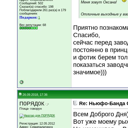
Меня зовут Оксана!
Сообщений: 502
Сказал(а) спасибо: 198
Поблагодарили 261 раз(а) в 179
сообщениях
Отличные выходные у вас
Подарков:
1
Вес репутации:
68
Приятно познакомит
Спасибо,
сейчас перед зав
постоянно в принц
и фотик берем толь
показаться заводч
значимое)))
26.09.2018, 17:36
П0РЯД0К
Re: Ньюфо-Банда 
Птица- говорун
Всем Доброго Дня)
Вот уже моему рыж
Регистрация: 12.05.2012
Адрес: Семипалатинск