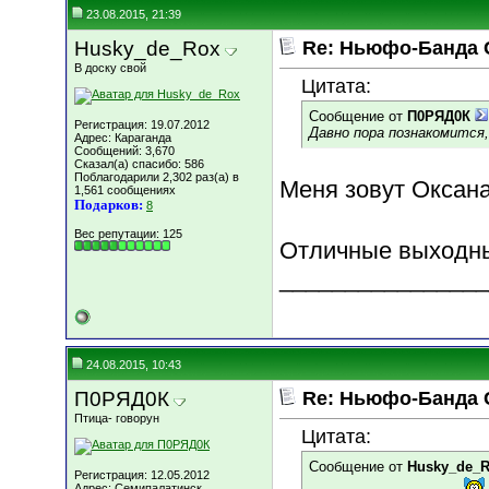
23.08.2015, 21:39
Husky_de_Rox
Re: Ньюфо-Банда 
В доску свой
Цитата:
Сообщение от
П0РЯД0К
Регистрация: 19.07.2012
Давно пора познакомится, 
Адрес: Караганда
Сообщений: 3,670
Сказал(а) спасибо: 586
Поблагодарили 2,302 раз(а) в
Меня зовут Оксан
1,561 сообщениях
Подарков:
8
Вес репутации:
125
Отличные выходны
________________
24.08.2015, 10:43
П0РЯД0К
Re: Ньюфо-Банда 
Птица- говорун
Цитата:
Сообщение от
Husky_de_
Регистрация: 12.05.2012
Адрес: Семипалатинск