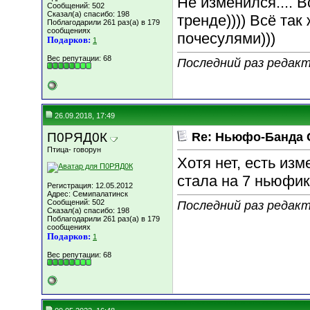
Не изменился.... В
Сообщений: 502
Сказал(а) спасибо: 198
тренде)))) Всё та
Поблагодарили 261 раз(а) в 179
сообщениях
почесулями)))
Подарков:
1
Вес репутации:
68
Последний раз редакт
26.09.2018, 17:49
П0РЯД0К
Re: Ньюфо-Банда 
Птица- говорун
Хотя нет, есть из
стала на 7 ньюфик
Регистрация: 12.05.2012
Адрес: Семипалатинск
Сообщений: 502
Последний раз редакт
Сказал(а) спасибо: 198
Поблагодарили 261 раз(а) в 179
сообщениях
Подарков:
1
Вес репутации:
68