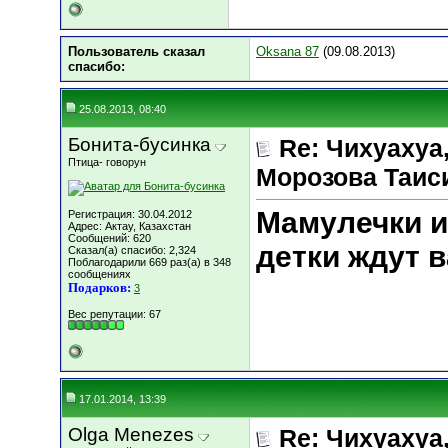
Пользователь сказал
Oksana 87
(09.08.2013)
cпасибо:
25.08.2013, 08:40
Бонита-бусинка
Re: Чихуахуа, 
Птица- говорун
Морозова Таисия
Мамулечки и
Регистрация: 30.04.2012
Адрес: Актау, Казахстан
Сообщений: 620
детки ждут вас!
Сказал(а) спасибо: 2,324
Поблагодарили 669 раз(а) в 348
сообщениях
Подарков:
3
Вес репутации:
67
17.01.2014, 13:39
Olga Menezes
Re: Чихуахуа, 