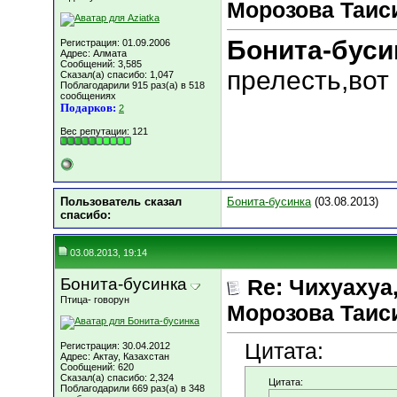
Морозова Таисия
Бонита-буси
Регистрация: 01.09.2006
Адрес: Алмата
Сообщений: 3,585
прелесть,вот 
Сказал(а) спасибо: 1,047
Поблагодарили 915 раз(а) в 518
сообщениях
Подарков:
2
Вес репутации:
121
Пользователь сказал
Бонита-бусинка
(03.08.2013)
cпасибо:
03.08.2013, 19:14
Бонита-бусинка
Re: Чихуахуа, 
Птица- говорун
Морозова Таисия
Цитата:
Регистрация: 30.04.2012
Адрес: Актау, Казахстан
Сообщений: 620
Сказал(а) спасибо: 2,324
Цитата:
Поблагодарили 669 раз(а) в 348