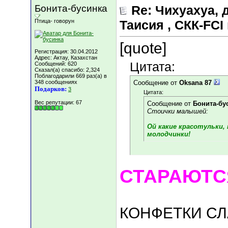
Бонита-бусинка
Re: Чихуахуа, д
Птица- говорун
Таисия , СКК-FCI 
[quote]
Регистрация: 30.04.2012
Адрес: Актау, Казахстан
Цитата:
Сообщений: 620
Сказал(а) спасибо: 2,324
Поблагодарили 669 раз(а) в
348 сообщениях
Сообщение от
Oksana 87
Подарков:
3
Цитата:
Вес репутации:
67
Сообщение от
Бонита-бу
Стоички малышей:
Ой какие красотульки,
молодчинки!
СТАРАЮТСЯ!!!!
КОНФЕТКИ СЛАДК