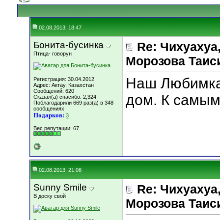
02.08.2013, 18:47
Бонита-бусинка
Re: Чихуахуа, 
Птица- говорун
Морозова Таисия
Наш Любимка 
Регистрация: 30.04.2012
Адрес: Актау, Казахстан
Сообщений: 620
дом. К самым
Сказал(а) спасибо: 2,324
Поблагодарили 669 раз(а) в 348
сообщениях
Подарков:
3
Вес репутации:
67
02.08.2013, 21:08
Sunny Smile
Re: Чихуахуа, 
В доску свой
Морозова Таисия