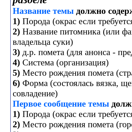
Название темы
должно содер
1)
Порода (окрас если требуется
2)
Название питомника (или фа
владельца суки)
3)
д.р. помета (для анонса - пр
4)
Система (организация)
5)
Место рождения помета (стра
6)
Форма (состоялась вязка, ще
совладение)
Первое сообщение темы
долж
1)
Порода (окрас если требуется
2)
Место рождения помета (горо