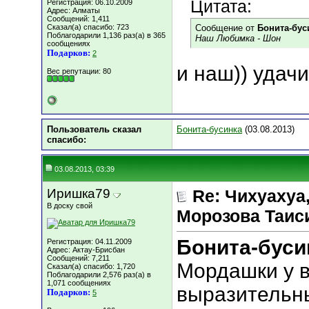
Цитата:
Регистрация: 06.10.2009
Адрес: Алматы
Сообщений: 1,411
Сказал(а) спасибо: 723
Сообщение от
Бонита-бус
Поблагодарили 1,136 раз(а) в 365
Наш Любимка - Шон
сообщениях
Подарков:
2
и наш)) удач
Вес репутации:
80
Пользователь сказал
Бонита-бусинка
(03.08.2013)
cпасибо:
03.08.2013, 03:39
Иришка79
Re: Чихуахуа, 
В доску свой
Морозова Таисия
Бонита-буси
Регистрация: 04.11.2009
Адрес: Актау-Брисбан
Сообщений: 7,211
Мордашки у в
Сказал(а) спасибо: 1,720
Поблагодарили 2,576 раз(а) в
1,071 сообщениях
выразительны
Подарков:
5