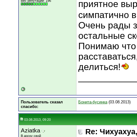
Вес репутации:
196
приятное выр
симпатично в
Очень рады з
остальные ск
Понимаю что 
расставаться
делиться!
___________
Пользователь сказал
Бонита-бусинка
(03.08.2013)
cпасибо:
03.08.2013, 09:20
Aziatka
Re: Чихуахуа, 
В доску свой