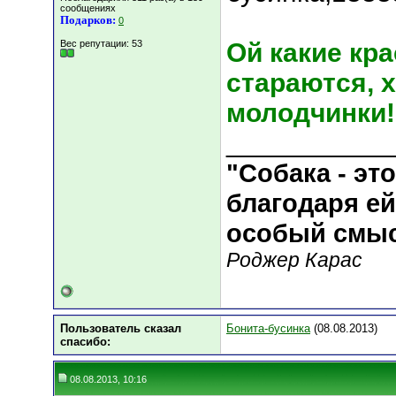
сообщениях
Подарков:
0
Вес репутации:
53
Ой какие кра
стараются, 
молодчинки!
___________
"Собака - эт
благодаря ей
особый смы
Роджер Карас
Пользователь сказал
Бонита-бусинка
(08.08.2013)
cпасибо:
08.08.2013, 10:16