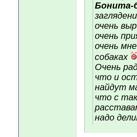
Бонита-
заглядени
очень выр
очень пр
очень мн
собаках
Очень рад
что и ос
найдут м
что с та
расстава
надо дели