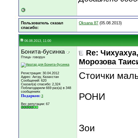
Пользователь сказал
Oksana 87
(05.08.2013)
cпасибо:
06.08.2013, 11:00
Бонита-бусинка
Re: Чихуахуа, 
Птица- говорун
Морозова Таисия
Стоички мал
Регистрация: 30.04.2012
Адрес: Актау, Казахстан
Сообщений: 620
Сказал(а) спасибо: 2,324
Поблагодарили 669 раз(а) в 348
сообщениях
РОНИ
Подарков:
3
Вес репутации:
67
Зои