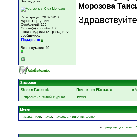
Завсегдатай
Морозова Таисия
Здравствуйте
Регистрация: 28.07.2013
Адрес: Португалия
Сообщений: 163
Сказал(а) спасибо: 180
Поблагодарили 181 раз(а) в 72
сообщениях
Подарков:
0
Вес репутации:
49
Закладки
Share in Facebook
Поделиться ВКонтакте
в 
Отправить в Живой Журнал!
Twitter
Метки
чивава
,
чихи
,
чихуа
,
чихуахуа
,
чишечки
,
щенки
«
Предыдущая тема
|
С