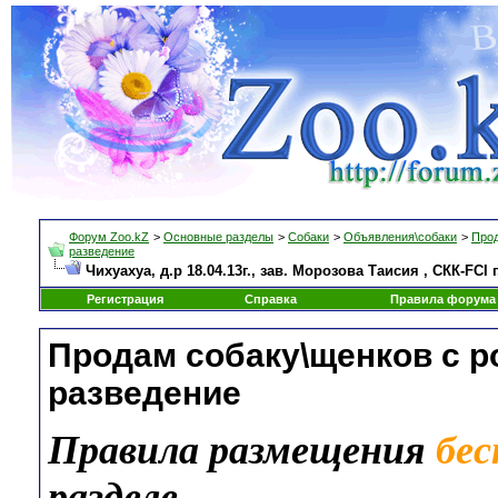
Форум Zoo.kZ
>
Основные разделы
>
Собаки
>
Объявления\собаки
>
Прод
разведение
Чихуахуа, д.р 18.04.13г., зав. Морозова Таисия , СКК-FCI 
Регистрация
Справка
Правила форума
Продам собаку\щенков с 
разведение
Правила размещения
бе
разделе