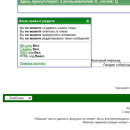
Здесь присутствуют: 1
(пользователей: 0 , гостей: 1)
Ваши права в разделе
Вы
не можете
создавать новые темы
Вы
не можете
отвечать в темах
Вы
не можете
прикреплять вложения
Вы
не можете
редактировать свои сообщения
BB коды
Вкл.
Смайлы
Вкл.
[IMG]
код
Вкл.
HTML код
Выкл.
Быстрый переход
Правила форума
Часовой 
Po
Copyr
Никакая часть данного форума не может быть воспроизведена 
Мнение администрации может н