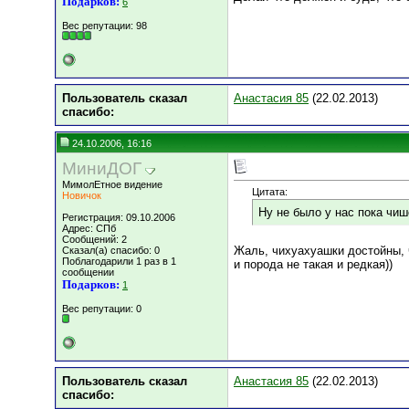
Подарков:
6
Вес репутации:
98
Пользователь сказал
Анастасия 85
(22.02.2013)
cпасибо:
24.10.2006, 16:16
МиниДОГ
МимолЕтное видение
Цитата:
Новичок
Ну не было у нас пока чиш
Регистрация: 09.10.2006
Адрес: СПб
Сообщений: 2
Жаль, чихуахуашки достойны, ч
Сказал(а) спасибо: 0
Поблагодарили 1 раз в 1
и порода не такая и редкая))
сообщении
Подарков:
1
Вес репутации:
0
Пользователь сказал
Анастасия 85
(22.02.2013)
cпасибо: