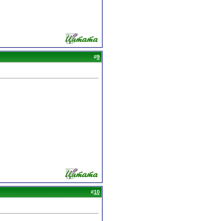
#
9
#
10