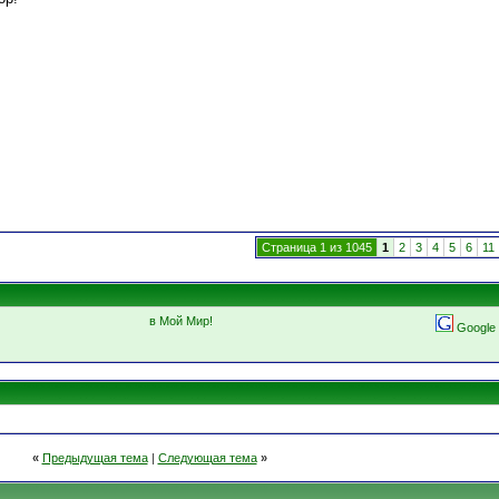
Страница 1 из 1045
1
2
3
4
5
6
11
в Мой Мир!
Google
«
Предыдущая тема
|
Следующая тема
»