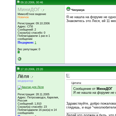
09.10.2006, 00:46
МиниДОГ
Чихуахуа
МимолЕтное видение
Я не нашла на форуме не одно
Новичок
Знакомтесь это Леся, ей 11 ме
Регистрация: 09.10.2006
Адрес: СПб
Сообщений: 2
Сказал(а) спасибо: 0
Поблагодарили 1 раз в 1
сообщении
Подарков:
1
Вес репутации:
0
17.10.2006, 23:20
Лёля
модератор
Цитата:
Сообщение от
МиниДОГ
Я не нашла на форуме не 
Регистрация: 28.11.2005
Адрес: Петрозаводск, Карелия,
Россия
Здравствуйте, добро пожаловат
Сообщений: 1,910
Сказал(а) спасибо: 23
глядишь, и еще "чихолюбители
Поблагодарили 16 раз(а) в 14
__________________
сообщениях
Делай что должен и будь, что б