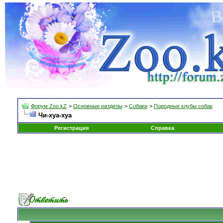
Форум Zoo.kZ
>
Основные разделы
>
Собаки
>
Породные клубы собак
Чи-хуа-хуа
Регистрация
Справка