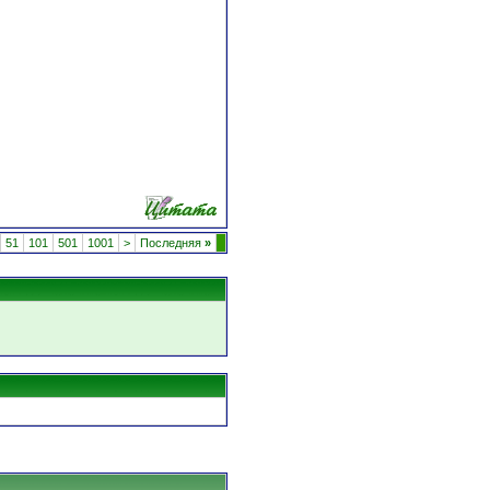
51
101
501
1001
>
Последняя
»