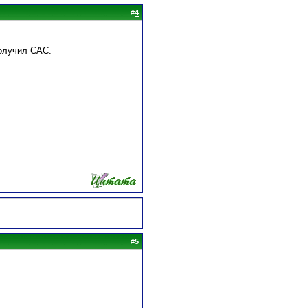
#
4
получил САС.
#
5