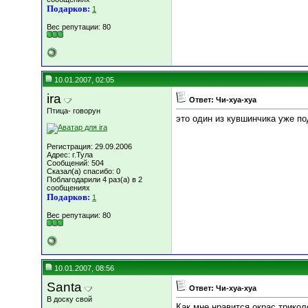
Подарков:
1
Вес репутации:
80
10.01.2007, 02:05
ira
Ответ: Чи-хуа-хуа
Птица- говорун
это один из кувшинчика уже п
Регистрация: 29.09.2006
Адрес: г.Тула
Сообщений: 504
Сказал(а) спасибо: 0
Поблагодарили 4 раз(а) в 2
сообщениях
Подарков:
1
Вес репутации:
80
10.01.2007, 08:56
Santa
Ответ: Чи-хуа-хуа
В доску свой
Как мне нравится окрас трикол