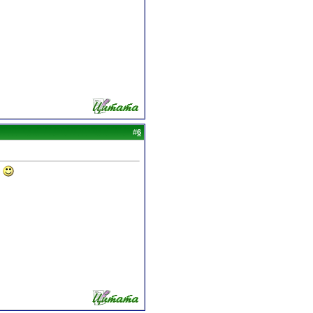
#
6
!