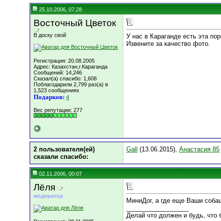
25.10.2006, 07:28
Восточный Цветок
В доску свой
У нас в Караганде есть эта по
Извените за качество фото.
Регистрация: 20.08.2005
Адрес: Казахстан,г.Караганда
Сообщений: 14,246
Сказал(а) спасибо: 1,608
Поблагодарили 2,799 раз(а) в
1,523 сообщениях
Подарков:
4
Вес репутации:
277
2 пользователя(ей)
Gall
(13.06.2015),
Анастасия 85
сказали cпасибо:
02.11.2006, 00:07
Лёля
модератор
МиниДог, а где еще Ваши собаш
__________________
Делай что должен и будь, что б