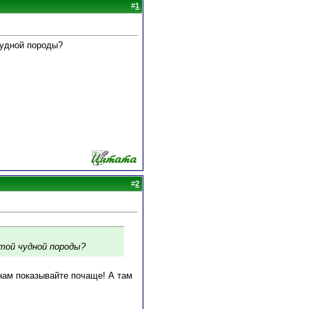
#
1
чудной породы?
#
2
этой чудной породы?
 нам показывайте почаще! А там