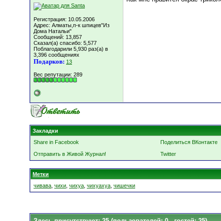
Регистрация: 10.05.2006
Адрес: Алматы,п-к шпицев"Из
Дома Натальи"
Сообщений: 13,857
Сказал(а) спасибо: 5,577
Поблагодарили 5,930 раз(а) в
3,396 сообщениях
Подарков:
13
Вес репутации:
289
Закладки
Share in Facebook
Поделиться ВКонтакте
Отправить в Живой Журнал!
Twitter
Метки
чивава
,
чихи
,
чихуа
,
чихуахуа
,
чишечки
Здесь присутствуют: 25
(пользователей: 0 , гостей: 25)