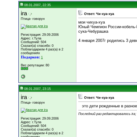
08.01.2007, 22:35
ira
Ответ: Чи-хуа-хуа
Птица- говорун
мои чихуа-хуа
Юный Чемпион России-кобель-
сука-Чебурашка
Регистрация: 29.09.2006
Адрес: г.Тула
4 января 2007г родились 3 дев
Сообщений: 504
Сказал(а) спасибо: 0
Поблагодарили 4 раз(а) в 2
сообщениях
Подарков:
1
Вес репутации:
80
08.01.2007, 23:15
ira
Ответ: Чи-хуа-хуа
Птица- говорун
это дети рожденные в разное 
Последний раз редактировалось ira;
Регистрация: 29.09.2006
Адрес: г.Тула
Сообщений: 504
Сказал(а) спасибо: 0
Поблагодарили 4 раз(а) в 2
сообщениях