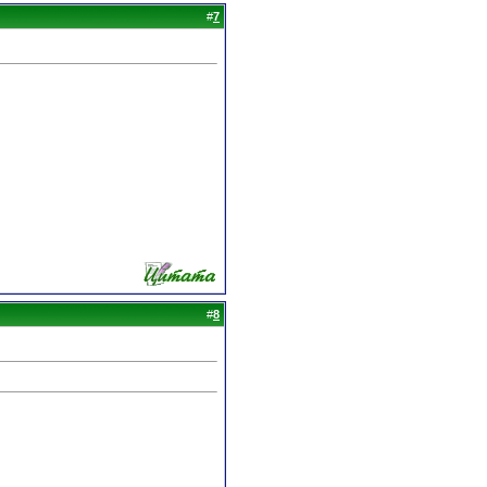
#
7
#
8