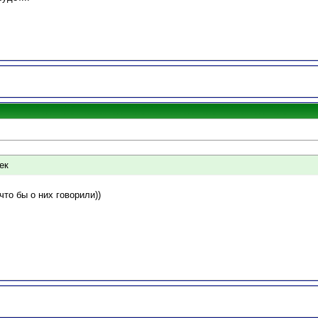
ек
то бы о них говорили))