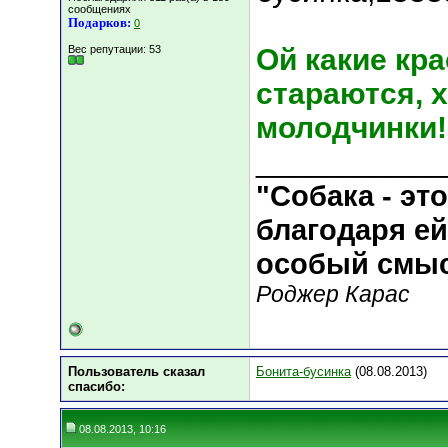
сообщениях
Подарков:
0
Вес репутации:
53
Ой какие кра
стараются, 
молодчинки!
___________
"Собака - эт
благодаря ей
особый смы
Роджер Карас
Пользователь сказал
Бонита-бусинка
(08.08.2013)
cпасибо:
08.08.2013, 10:16