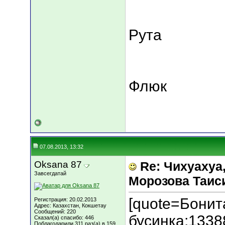
Рута
Флюк
07.08.2013, 13:32
Oksana 87
Re: Чихуахуа, 
Завсегдатай
Морозова Таисия
[quote=Бонит
Регистрация: 20.02.2013
Адрес: Казахстан, Кокшетау
Сообщений: 220
бусинка;133
Сказал(а) спасибо: 446
Поблагодарили 311 раз(а) в 159