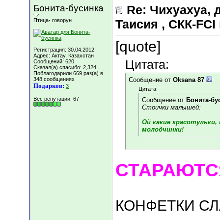
Бонита-бусинка
Re: Чихуахуа, д
Птица- говорун
Таисия , СКК-FCI 
[quote]
Регистрация: 30.04.2012
Адрес: Актау, Казахстан
Цитата:
Сообщений: 620
Сказал(а) спасибо: 2,324
Поблагодарили 669 раз(а) в
348 сообщениях
Сообщение от
Oksana 87
Подарков:
3
Цитата:
Вес репутации:
67
Сообщение от
Бонита-бу
Стоички малышей:
Ой какие красотульки,
молодчинки!
СТАРАЮТСЯ!!!!
КОНФЕТКИ СЛАДК