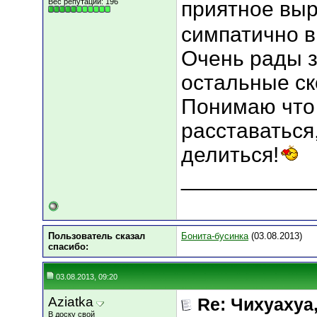
Вес репутации:
196
приятное выр
симпатично в
Очень рады з
остальные ск
Понимаю что 
расставаться
делиться!
___________
Пользователь сказал
Бонита-бусинка
(03.08.2013)
cпасибо:
03.08.2013, 09:20
Aziatka
Re: Чихуахуа, 
В доску свой