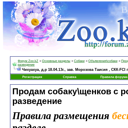
Форум Zoo.kZ
>
Основные разделы
>
Собаки
>
Объявления\собаки
>
Прод
разведение
Чихуахуа, д.р 18.04.13г., зав. Морозова Таисия , СКК-FCI 
Регистрация
Справка
Правила форума
Продам собаку\щенков с 
разведение
Правила размещения
бе
разделе