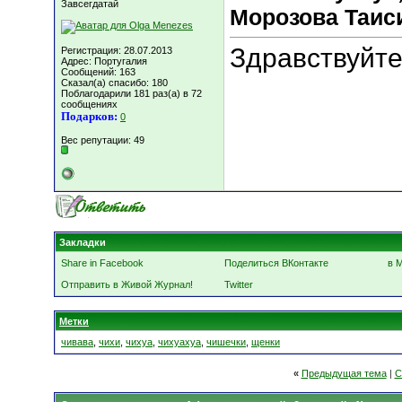
Завсегдатай
Морозова Таисия
Здравствуйте
Регистрация: 28.07.2013
Адрес: Португалия
Сообщений: 163
Сказал(а) спасибо: 180
Поблагодарили 181 раз(а) в 72
сообщениях
Подарков:
0
Вес репутации:
49
Закладки
Share in Facebook
Поделиться ВКонтакте
в 
Отправить в Живой Журнал!
Twitter
Метки
чивава
,
чихи
,
чихуа
,
чихуахуа
,
чишечки
,
щенки
«
Предыдущая тема
|
С