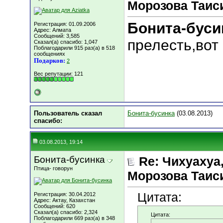
Морозова Таисия
Бонита-буси
Регистрация: 01.09.2006
Адрес: Алмата
Сообщений: 3,585
прелесть,вот 
Сказал(а) спасибо: 1,047
Поблагодарили 915 раз(а) в 518
сообщениях
Подарков:
2
Вес репутации:
121
Пользователь сказал
Бонита-бусинка
(03.08.2013)
cпасибо:
03.08.2013, 19:14
Бонита-бусинка
Re: Чихуахуа, 
Птица- говорун
Морозова Таисия
Цитата:
Регистрация: 30.04.2012
Адрес: Актау, Казахстан
Сообщений: 620
Сказал(а) спасибо: 2,324
Цитата:
Поблагодарили 669 раз(а) в 348