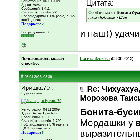
Цитата:
Регистрация: 06.10.2009
Адрес: Алматы
Сообщений: 1,411
Сказал(а) спасибо: 723
Сообщение от
Бонита-бус
Поблагодарили 1,136 раз(а) в 365
Наш Любимка - Шон
сообщениях
Подарков:
2
и наш)) удач
Вес репутации:
80
Пользователь сказал
Бонита-бусинка
(03.08.2013)
cпасибо:
03.08.2013, 03:39
Иришка79
Re: Чихуахуа, 
В доску свой
Морозова Таисия
Бонита-буси
Регистрация: 04.11.2009
Адрес: Актау-Брисбан
Сообщений: 7,211
Мордашки у в
Сказал(а) спасибо: 1,720
Поблагодарили 2,576 раз(а) в
1,071 сообщениях
выразительны
Подарков:
5