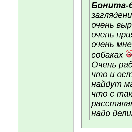
Бонита-
заглядени
очень выр
очень пр
очень мн
собаках
Очень рад
что и ос
найдут м
что с та
расстава
надо дели