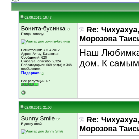
02.08.2013, 18:47
Бонита-бусинка
Re: Чихуахуа, 
Птица- говорун
Морозова Таисия
Наш Любимка 
Регистрация: 30.04.2012
Адрес: Актау, Казахстан
Сообщений: 620
дом. К самым
Сказал(а) спасибо: 2,324
Поблагодарили 669 раз(а) в 348
сообщениях
Подарков:
3
Вес репутации:
67
02.08.2013, 21:08
Sunny Smile
Re: Чихуахуа, 
В доску свой
Морозова Таисия