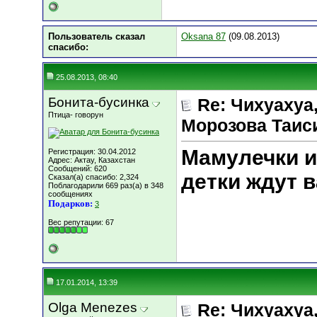
Пользователь сказал
Oksana 87
(09.08.2013)
cпасибо:
25.08.2013, 08:40
Бонита-бусинка
Re: Чихуахуа, 
Птица- говорун
Морозова Таисия
Мамулечки и
Регистрация: 30.04.2012
Адрес: Актау, Казахстан
Сообщений: 620
детки ждут вас!
Сказал(а) спасибо: 2,324
Поблагодарили 669 раз(а) в 348
сообщениях
Подарков:
3
Вес репутации:
67
17.01.2014, 13:39
Olga Menezes
Re: Чихуахуа, 