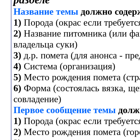
Название темы
должно содер
1)
Порода (окрас если требуется
2)
Название питомника (или фа
владельца суки)
3)
д.р. помета (для анонса - пр
4)
Система (организация)
5)
Место рождения помета (стра
6)
Форма (состоялась вязка, ще
совладение)
Первое сообщение темы
долж
1)
Порода (окрас если требуется
2)
Место рождения помета (горо