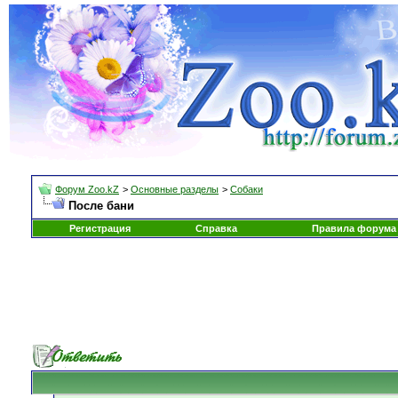
Форум Zoo.kZ
>
Основные разделы
>
Собаки
После бани
Регистрация
Справка
Правила форума