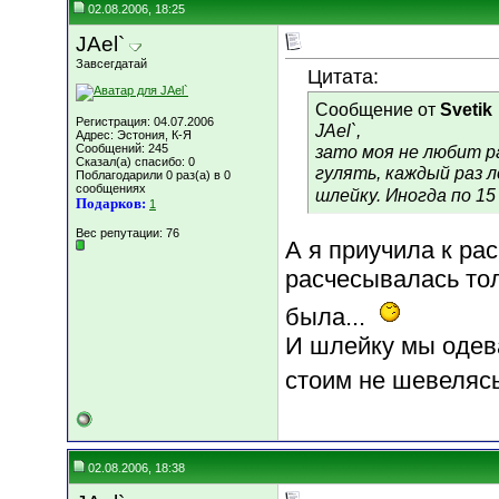
02.08.2006, 18:25
JAel`
Завсегдатай
Цитата:
Сообщение от
Svetik
Регистрация: 04.07.2006
JAel`,
Адрес: Эстония, К-Я
Сообщений: 245
зато моя не любит р
Сказал(а) спасибо: 0
гулять, каждый раз 
Поблагодарили 0 раз(а) в 0
сообщениях
шлейку. Иногда по 15
Подарков:
1
Вес репутации:
76
А я приучила к рас
расчесывалась тол
была...
И шлейку мы одев
стоим не шевеляс
02.08.2006, 18:38