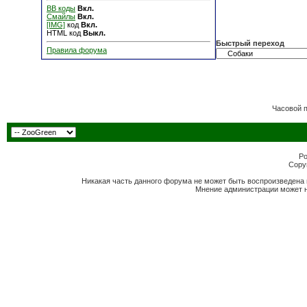
BB коды
Вкл.
Смайлы
Вкл.
[IMG]
код
Вкл.
HTML код
Выкл.
Быстрый переход
Правила форума
Часовой 
Po
Copyr
Никакая часть данного форума не может быть воспроизведена 
Мнение администрации может н