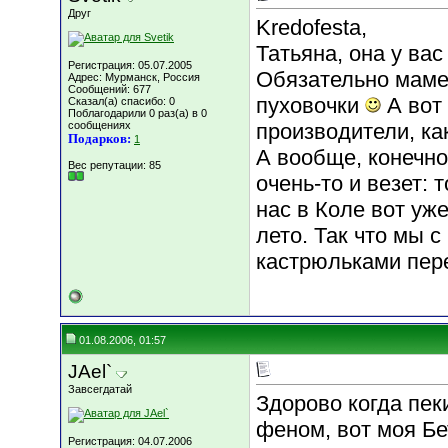
Друг
Kredofesta,
Татьяна, она у вас 
Регистрация: 05.07.2005
Обязательно маме
Адрес: Мурманск, Россия
Сообщений: 677
пуховочки
А вот 
Сказал(а) спасибо: 0
Поблагодарили 0 раз(а) в 0
сообщениях
производители, ка
Подарков:
1
А вообще, конечн
Вес репутации:
85
очень-то и везет: 
нас в Коле вот уж
лето. Так что мы 
кастрюльками пер
01.08.2006, 01:57
JAel`
Завсегдатай
Здорово когда пек
феном, вот моя Бе
Регистрация: 04.07.2006