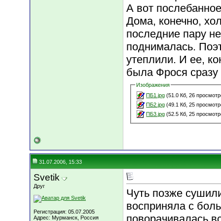
А вот послебанное
Дома, конечно, хол
последние пару н
поднималась. Поэ
утеплили. И ее, ко
была Фрося сразу 
Изображения
ПБ1.jpg
(51.0 Кб, 26 просмотр
ПБ2.jpg
(49.1 Кб, 25 просмотр
ПБ3.jpg
(52.5 Кб, 25 просмотр
31.07.2006, 15:33
Svetik
Друг
Чуть позже сушили
восприняла с боль
Регистрация: 05.07.2005
поворачивалась в
Адрес: Мурманск, Россия