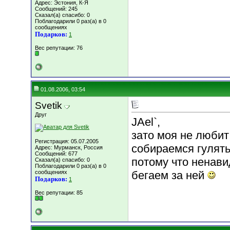
Адрес: Эстония, К-Я
Сообщений: 245
Сказал(а) спасибо: 0
Поблагодарили 0 раз(а) в 0
сообщениях
Подарков:
1
Вес репутации:
76
01.08.2006, 03:54
Svetik
Друг
JAel`,
зато моя не любит
Регистрация: 05.07.2005
собираемся гулять
Адрес: Мурманск, Россия
Сообщений: 677
потому что ненави
Сказал(а) спасибо: 0
Поблагодарили 0 раз(а) в 0
сообщениях
бегаем за ней
Подарков:
1
Вес репутации:
85