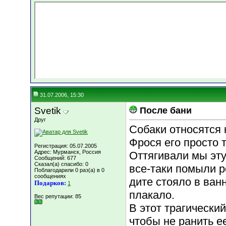
31.07.2006, 15:30
Svetik
После бани
Друг
Собаки относятся 
Фрося его просто 
Регистрация: 05.07.2005
Адрес: Мурманск, Россия
Оттягивали мы эту
Сообщений: 677
Сказал(а) спасибо: 0
все-таки помыли р
Поблагодарили 0 раз(а) в 0
сообщениях
дите стояло в ван
Подарков:
1
плакало.
Вес репутации:
85
В этот трагически
чтобы не ранить 