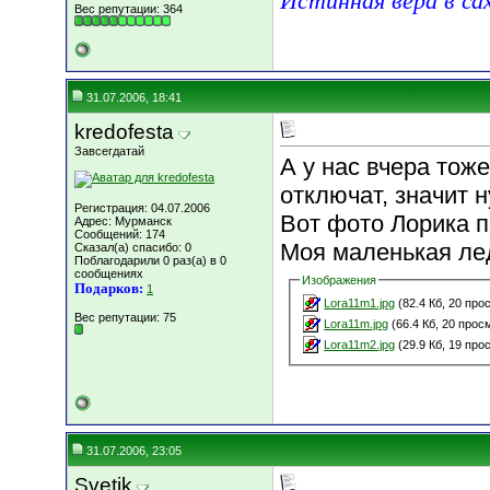
Истинная вера в са
Вес репутации:
364
31.07.2006, 18:41
kredofesta
Завсегдатай
А у нас вчера тоже
отключат, значит 
Регистрация: 04.07.2006
Вот фото Лорика п
Адрес: Мурманск
Сообщений: 174
Моя маленькая ле
Сказал(а) спасибо: 0
Поблагодарили 0 раз(а) в 0
сообщениях
Изображения
Подарков:
1
Lora11m1.jpg
(82.4 Кб, 20 про
Вес репутации:
75
Lora11m.jpg
(66.4 Кб, 20 прос
Lora11m2.jpg
(29.9 Кб, 19 про
31.07.2006, 23:05
Svetik