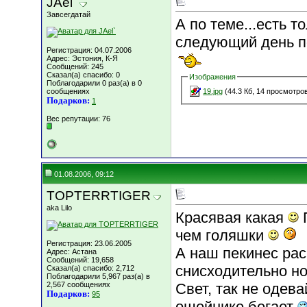
JAel`
Завсегдатай
А по теме...есть т
следующий день п
Регистрация: 04.07.2006
Адрес: Эстония, К-Я
Сообщений: 245
Сказал(а) спасибо: 0
Изображения
Поблагодарили 0 раз(а) в 0
сообщениях
19.jpg
(44.3 Кб, 14 просмотро
Подарков:
1
Вес репутации:
76
01.08.2006, 09:12
TOPTERRTIGER
aka Lilo
Красявая какая
П
чем голяшки
Регистрация: 23.06.2005
А наш пекинес рас
Адрес: Астана
Сообщений: 19,658
снисходительно но
Сказал(а) спасибо: 2,712
Поблагодарили 5,967 раз(а) в
2,567 сообщениях
Свет, так не одева
Подарков:
95
ошейнике бегает