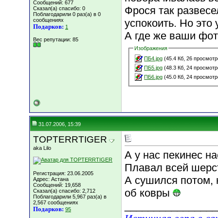
Сообщений: 677
Фрося так развесе
Сказал(а) спасибо: 0
Поблагодарили 0 раз(а) в 0
сообщениях
успокоить. Но это 
Подарков:
1
А где же ваши фо
Вес репутации:
85
Изображения
ПБ4.jpg
(45.4 Кб, 26 просмотр
ПБ5.jpg
(48.3 Кб, 24 просмотр
ПБ6.jpg
(45.0 Кб, 24 просмотр
31.07.2006, 15:39
TOPTERRTIGER
aka Lilo
А у нас пекинес н
Плавал всей шерст
Регистрация: 23.06.2005
А сушился потом, 
Адрес: Астана
Сообщений: 19,658
об ковры
Сказал(а) спасибо: 2,712
Поблагодарили 5,967 раз(а) в
2,567 сообщениях
________________
Подарков:
95