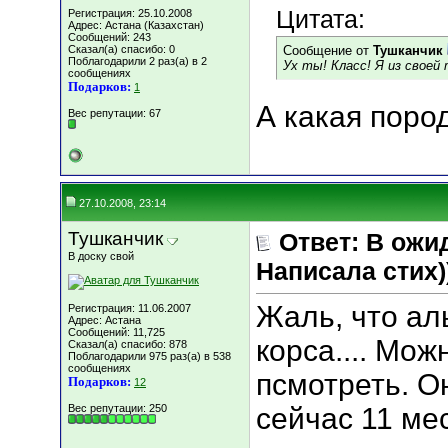
Цитата:
Регистрация: 25.10.2008
Адрес: Астана (Казахстан)
Сообщений: 243
Сказал(а) спасибо: 0
Сообщение от
Тушканчик
Поблагодарили 2 раз(а) в 2
Ух ты! Класс! Я из своей
сообщениях
Подарков:
1
А какая поро
Вес репутации:
67
27.10.2008, 23:14
Тушканчик
Ответ: В ожи
В доску свой
Написала стих))
Жаль, что аль
Регистрация: 11.06.2007
Адрес: Астана
Сообщений: 11,725
корса.... Мож
Сказал(а) спасибо: 878
Поблагодарили 975 раз(а) в 538
сообщениях
псмотреть. О
Подарков:
12
Вес репутации:
250
сейчас 11 ме