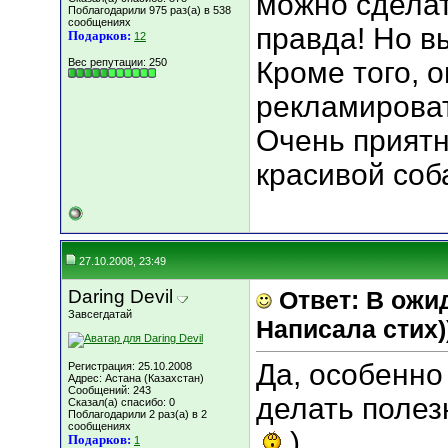
можно сделат
Поблагодарили 975 раз(а) в 538
сообщениях
правда! Но в
Подарков:
12
Вес репутации:
250
Кроме того, 
рекламироват
Очень приятн
красивой соб
27.10.2008, 23:49
Daring Devil
Ответ: В ожи
Завсегдатай
Написала стих))
Да, особенно 
Регистрация: 25.10.2008
Адрес: Астана (Казахстан)
Сообщений: 243
делать полез
Сказал(а) спасибо: 0
Поблагодарили 2 раз(а) в 2
сообщениях
)
Подарков:
1