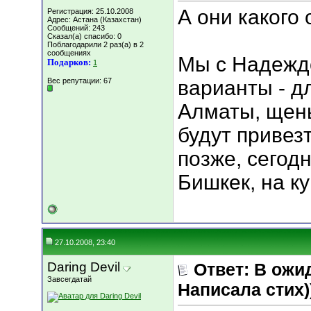
А они какого
Регистрация: 25.10.2008
Адрес: Астана (Казахстан)
Сообщений: 243
Сказал(а) спасибо: 0
Поблагодарили 2 раз(а) в 2
сообщениях
Мы с Надежд
Подарков:
1
Вес репутации:
67
варианты - д
Алматы, щен
будут привезт
позже, сегод
Бишкек, на к
27.10.2008, 23:40
Daring Devil
Ответ: В ожи
Завсегдатай
Написала стих))