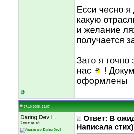
Есси чесно я
какую отрасл
и желание ля
получается 
Зато я точно 
нас
! Доку
оформлены
27.10.2008, 23:07
Daring Devil
Ответ: В ожи
Завсегдатай
Написала стих))