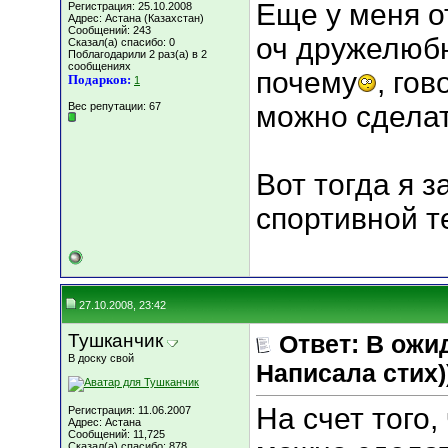
Еще у меня о
Регистрация: 25.10.2008
Адрес: Астана (Казахстан)
Сообщений: 243
оч дружелюбн
Сказал(а) спасибо: 0
Поблагодарили 2 раз(а) в 2
сообщениях
почему
, го
Подарков:
1
Вес репутации:
67
можно сдела
Вот тогда я 
спортивной т
27.10.2008, 23:42
Тушканчик
Ответ: В ожи
В доску свой
Написала стих))
На счет того,
Регистрация: 11.06.2007
Адрес: Астана
Сообщений: 11,725
Сказал(а) спасибо: 878