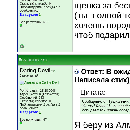
Сообщений: 243
щенка за бес
Сказал(а) спасибо: 0
Поблагодарили 2 раз(а) в 2
сообщениях
(ты в одной 
Подарков:
1
Вес репутации:
67
хочешь пород
чтоб подарил
27.10.2008, 23:06
Daring Devil
Ответ: В ожи
Завсегдатай
Написала стих))
Цитата:
Регистрация: 25.10.2008
Адрес: Астана (Казахстан)
Сообщений: 243
Сказал(а) спасибо: 0
Сообщение от
Тушканчик
Поблагодарили 2 раз(а) в 2
Ух ты! Класс! Я из своей
сообщениях
собираетесь брать добер
Подарков:
1
Вес репутации:
67
Я беру из Ал