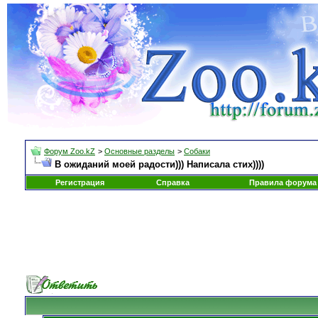
Форум Zoo.kZ
>
Основные разделы
>
Собаки
В ожиданий моей радости))) Написала стих))))
Регистрация
Справка
Правила форума