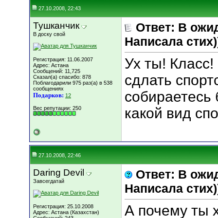
27.10.2008, 22:43
Тушканчик
Ответ: В ожи
В доску свой
Написала стих))
Ух ты! Класс!
Регистрация: 11.06.2007
Адрес: Астана
Сообщений: 11,725
сдлать спорт
Сказал(а) спасибо: 878
Поблагодарили 975 раз(а) в 538
сообщениях
собираетесь 
Подарков:
12
Вес репутации:
250
какой вид сп
27.10.2008, 22:46
Daring Devil
Ответ: В ожи
Завсегдатай
Написала стих))
А почему ты 
Регистрация: 25.10.2008
Адрес: Астана (Казахстан)