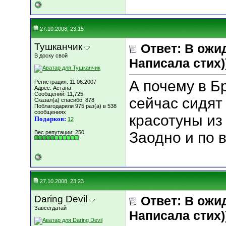
27.10.2008, 23:15
Тушканчик
Ответ: В ожи
В доску свой
Написала стих))
А почему в Б
Регистрация: 11.06.2007
Адрес: Астана
Сообщений: 11,725
сейчас сидя
Сказал(а) спасибо: 878
Поблагодарили 975 раз(а) в 538
сообщениях
красотуны из
Подарков:
12
Вес репутации:
250
Заодно и по 
27.10.2008, 23:23
Daring Devil
Ответ: В ожи
Завсегдатай
Написала стих))