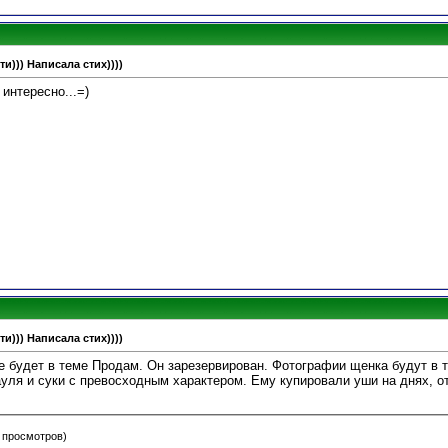
и))) Написала стих))))
 интересно...=)
и))) Написала стих))))
е будет в теме Продам. Он зарезервирован. Фотографии щенка будут в 
уля и суки с превосходным характером. Ему купировали уши на днях, о
3 просмотров)