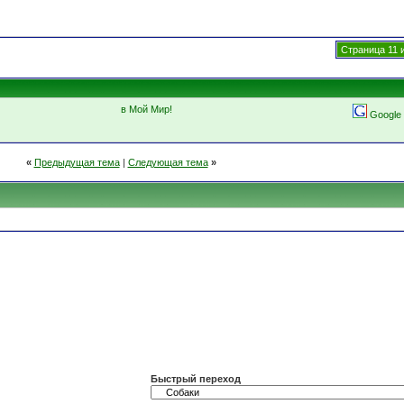
Страница 11 и
в Мой Мир!
Google
«
Предыдущая тема
|
Следующая тема
»
Быстрый переход