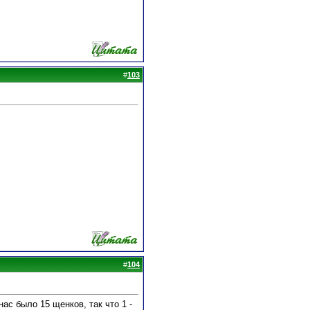
#
103
#
104
ас было 15 щенков, так что 1 -