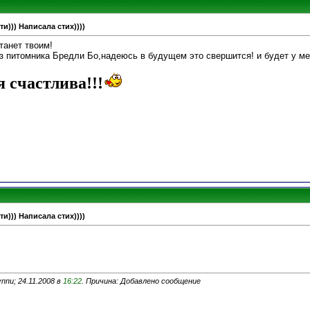
и))) Написала стих))))
танет твоим!
з питомника Бредли Бо,надеюсь в будущем это свершится! и будет у мен
я счастлива!!!
и))) Написала стих))))
ппи; 24.11.2008 в
16:22
. Причина: Добавлено сообщение