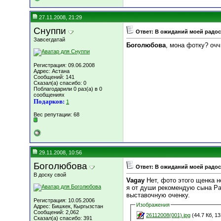
27.11.2008, 21:29
Снуппи
Ответ: В ожиданий моей радост
Завсегдатай
Боголюбова
, мона фотку? очч
Регистрация: 09.06.2008
Адрес: Астана
Сообщений: 141
Сказал(а) спасибо: 0
Поблагодарили 0 раз(а) в 0
сообщениях
Подарков:
1
Вес репутации:
68
29.11.2008, 10:56
Боголюбова
Ответ: В ожиданий моей радост
В доску свой
Vagay
Нет, фото этого щенка н
я от души рекомендую сына Ра
выставочную оченку.
Регистрация: 10.05.2006
Изображения
Адрес: Бишкек, Кыргызстан
Сообщений: 2,062
26112008(001).jpg
(44.7 Кб, 1
Сказал(а) спасибо: 391