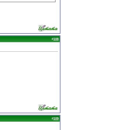
#
108
#
109