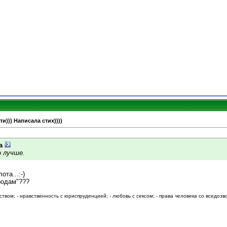
и))) Написала стих))))
а
о лучше.
ота...:-)
родам"???
ством; - нравственность с юриспруденцией; - любовь с сексом; - права человека со вседозво