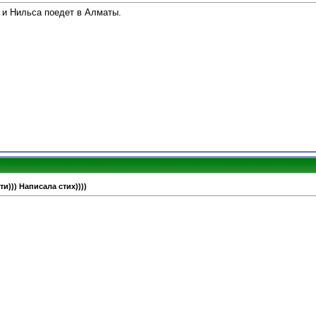
 и Нильса поедет в Алматы.
и))) Написала стих))))