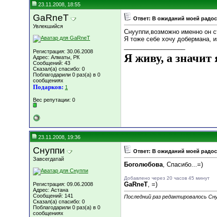
23.11.2008, 18:55
GaRneT
Ответ: В ожиданий моей радост
Увлекшийся
Снууппи,возможно именно он с
Я тоже себе хочу добермана, и
__________________
Регистрация: 30.06.2008
Я живу, а значит 
Адрес: Алматы, РК
Сообщений: 43
Сказал(а) спасибо: 0
Поблагодарили 0 раз(а) в 0
сообщениях
Подарков:
1
Вес репутации:
0
23.11.2008, 19:36
Снуппи
Ответ: В ожиданий моей радост
Завсегдатай
Боголюбова
, Спасибо...=)
Добавлено через 20 часов 45 минут
GaRneT
, =)
Регистрация: 09.06.2008
Адрес: Астана
Сообщений: 141
Последний раз редактировалось Сну
Сказал(а) спасибо: 0
Поблагодарили 0 раз(а) в 0
сообщениях