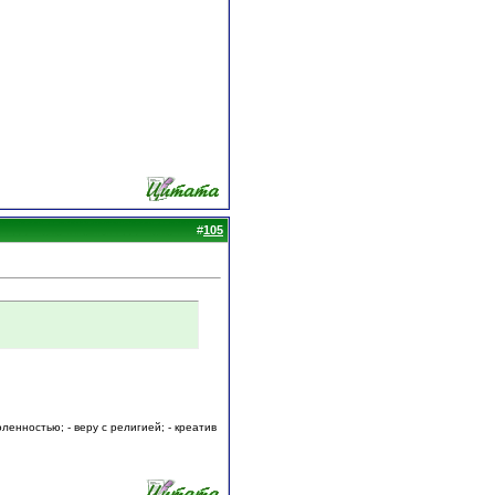
#
105
ленностью; - веру с религией; - креатив