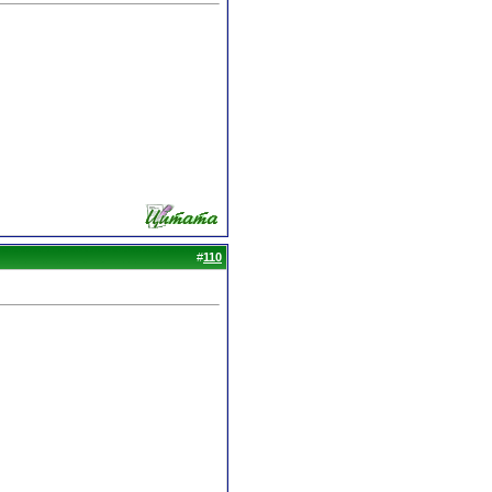
#
110