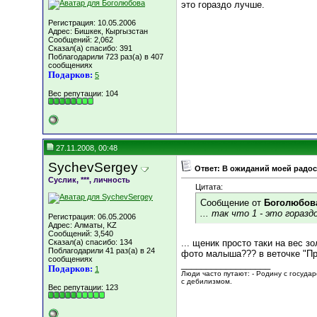
это гораздо лучше.
Регистрация: 10.05.2006
Адрес: Бишкек, Кыргызстан
Сообщений: 2,062
Сказал(а) спасибо: 391
Поблагодарили 723 раз(а) в 407
сообщениях
Подарков:
5
Вес репутации:
104
27.11.2008, 00:48
SychevSergey
Ответ: В ожиданий моей радост
Суслик, ***, личность
Цитата:
Сообщение от
Боголюбов
... так что 1 - это горазд
Регистрация: 06.05.2006
Адрес: Алматы, KZ
Сообщений: 3,540
Сказал(а) спасибо: 134
... щеник просто таки на вес зол
Поблагодарили 41 раз(а) в 24
фото малыша??? в веточке "П
сообщениях
__________________
Подарков:
1
Люди часто путают: - Родину с государ
с дебилизмом.
Вес репутации:
123