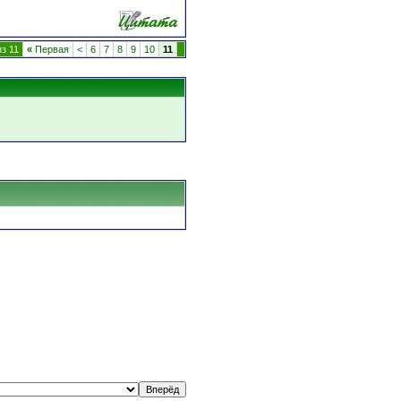
з 11
«
Первая
<
6
7
8
9
10
11