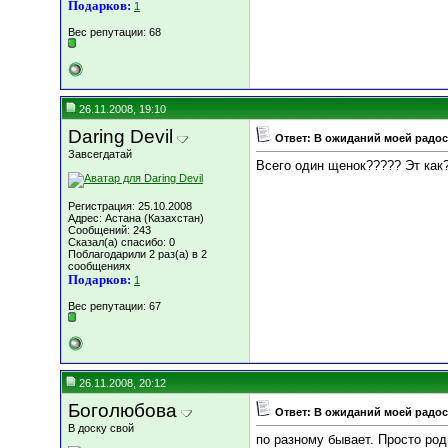
Подарков:
1
Вес репутации:
68
26.11.2008, 19:10
Daring Devil
Ответ: В ожиданий моей радост
Завсегдатай
Всего один щенок????? Эт как
Регистрация: 25.10.2008
Адрес: Астана (Казахстан)
Сообщений: 243
Сказал(а) спасибо: 0
Поблагодарили 2 раз(а) в 2
сообщениях
Подарков:
1
Вес репутации:
67
26.11.2008, 20:12
Боголюбова
Ответ: В ожиданий моей радост
В доску свой
по разному бывает. Просто род