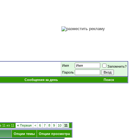
Имя
Запомнить?
Пароль
Сообщения за день
Поиск
 11 из 11
«
Первая
<
6
7
8
9
10
11
Опции темы
Опции просмотра