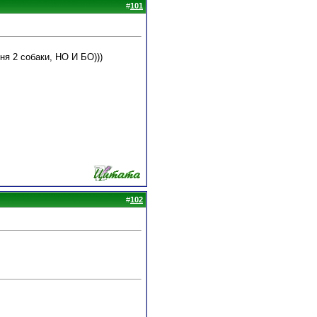
#
101
я 2 собаки, НО И БО)))
#
102