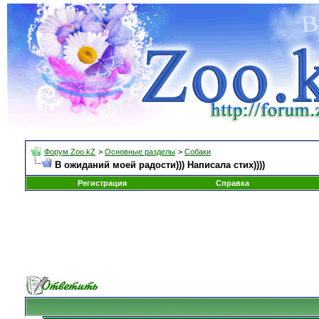
Форум Zoo.kZ
>
Основные разделы
>
Собаки
В ожиданий моей радости))) Написала стих))))
Регистрация
Справка