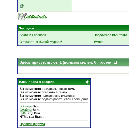
Закладки
Share in Facebook
Поделиться ВКонтакте
Отправить в Живой Журнал!
Twitter
Здесь присутствуют: 1
(пользователей: 0 , гостей: 1)
Ваши права в разделе
Вы
не можете
создавать новые темы
Вы
не можете
отвечать в темах
Вы
не можете
прикреплять вложения
Вы
не можете
редактировать свои сообщения
BB коды
Вкл.
Смайлы
Вкл.
[IMG]
код
Вкл.
HTML код
Выкл.
Правила форума