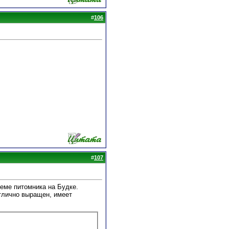
#
106
#
107
теме питомника на Будке.
тлично выращен, имеет