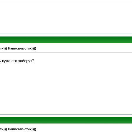
и))) Написала стих))))
 куда его заберут?
и))) Написала стих))))