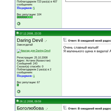
Поблагодарили 723 раз(а) в 407
сообщениях
Подарков:
5
Вес репутации:
104
07.12.2008, 23:33
Daring Devil
Ответ: В ожиданий моей радост
Завсегдатай
Очень славный малый!
Я маленького щена я видела! А
Регистрация: 25.10.2008
Адрес: Астана (Казахстан)
Сообщений: 243
Сказал(а) спасибо: 0
Поблагодарили 2 раз(а) в 2
сообщениях
Подарков:
1
Вес репутации:
67
08.12.2008, 09:59
Боголюбова
Ответ: В ожиданий моей радост