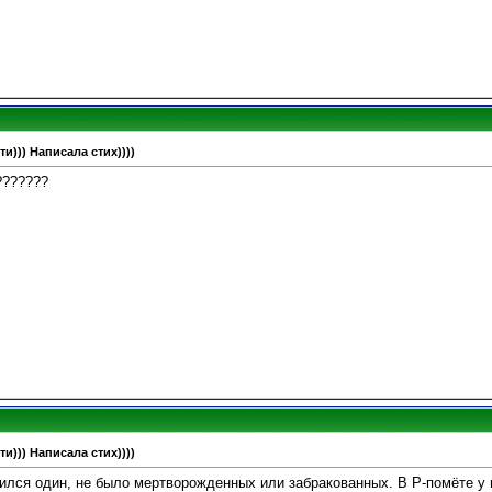
и))) Написала стих))))
???????
и))) Написала стих))))
ился один, не было мертворожденных или забракованных. В Р-помёте у н