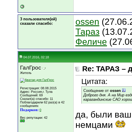
3 пользователя(ей)
ossen
(27.06.
сказали cпасибо:
Тараз
(13.07.
Феличе
(27.0
04.07.2016, 02:18
ГалГрос
Re: ТАРАЗ – 
Житель
Цитата:
Регистрация: 08.08.2015
Сообщение от
ossen
Адрес: Россия,г. Тула
Доброго дня. А на Мир ез
Сообщений: 69
Сказал(а) спасибо: 11
карагандинские САО хоро
Поблагодарили 62 раз(а) в 42
сообщениях
Подарков:
0
да, были ваш
Вес репутации:
42
немцами