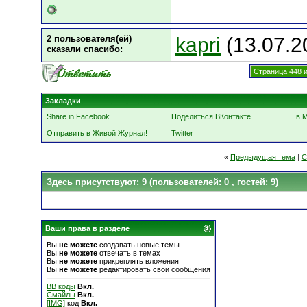
2 пользователя(ей)
kapri
(13.07.2
сказали cпасибо:
Страница 448 и
Закладки
Share in Facebook
Поделиться ВКонтакте
в 
Отправить в Живой Журнал!
Twitter
«
Предыдущая тема
|
С
Здесь присутствуют: 9
(пользователей: 0 , гостей: 9)
Ваши права в разделе
Вы
не можете
создавать новые темы
Вы
не можете
отвечать в темах
Вы
не можете
прикреплять вложения
Вы
не можете
редактировать свои сообщения
BB коды
Вкл.
Смайлы
Вкл.
[IMG]
код
Вкл.