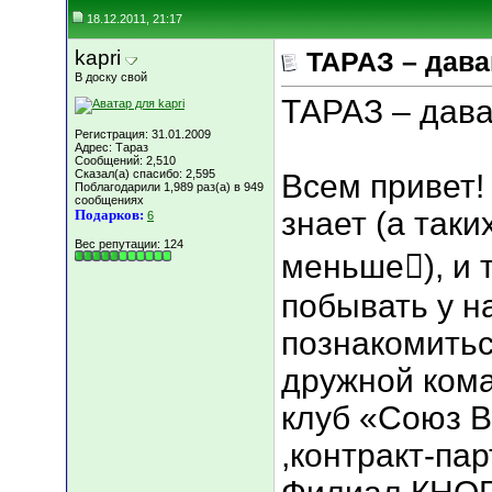
18.12.2011, 21:17
kapri
ТАРАЗ – дава
В доску свой
ТАРАЗ – дава
Регистрация: 31.01.2009
Адрес: Тараз
Сообщений: 2,510
Сказал(а) спасибо: 2,595
Всем привет! 
Поблагодарили 1,989 раз(а) в 949
сообщениях
знает (а таки
Подарков:
6
Вес репутации:
124
меньше), и т
побывать у на
познакомитьс
дружной кома
клуб «Союз 
,контракт-па