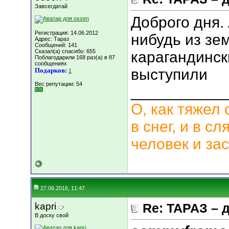
Завсегдатай
Доброго дня. 
Регистрация: 14.06.2012
нибудь из зе
Адрес: Тараз
Сообщений: 141
Сказал(а) спасибо: 655
карагандинс
Поблагодарили 168 раз(а) в 87
сообщениях
выступили
Подарков:
1
Вес репутации:
54
___________
О, как тяжел 
в снег, и в с
человек и зас
27.06.2016, 11:47
kapri
Re: ТАРАЗ – 
В доску свой