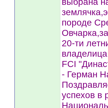
выбрана н
землячка,э
породе Ср
Овчарка,за
20-ти летн
владелица
FCI "Динас
- Герман Н
Поздравля
успехов в 
Националь