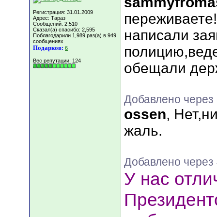
sammyfroma
Регистрация: 31.01.2009
переживаете!
Адрес: Тараз
Сообщений: 2,510
Сказал(а) спасибо: 2,595
написали зая
Поблагодарили 1,989 раз(а) в 949
сообщениях
полицию,веде
Подарков:
6
Вес репутации:
124
обещали держ
Добавлено через
ossen
, Нет,н
жаль.
Добавлено через
У нас отли
Президент