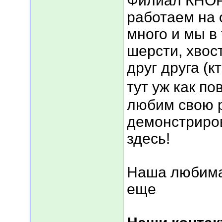
Филиал КНОР
работаем на 
много и мы в
шерсти, хвос
друг друга (к
тут уж как по
любим свою р
демонстриров
здесь!
Наша любима
еще