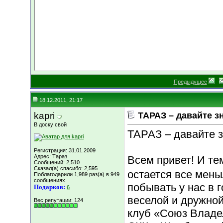
Предыдущее
18.12.2011, 21:17
kapri
ТАРАЗ – давайте з
В доску свой
ТАРАЗ – давайте з
Регистрация: 31.01.2009
Адрес: Тараз
Всем привет! И тем
Сообщений: 2,510
Сказал(а) спасибо: 2,595
остается все меньш
Поблагодарили 1,989 раз(а) в 949
сообщениях
побывать у нас в 
Подарков:
6
веселой и дружной
Вес репутации:
124
клуб «Союз Владе