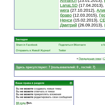
Annarich
(23.01.2013),
LanaLSD
(17.04.2013),
wera
(27.10.2012),
Али
браво
(12.03.2015),
Ге
Ненси
(15.02.2013),
С
Дмитрий
(26.09.2013),
Закладки
Share in Facebook
Поделиться ВКонтакте
в 
Отправить в Живой Журнал!
Twitter
«
Предыдущая тема
|
С
Здесь присутствуют: 7
(пользователей: 0 , гостей: 7)
Ваши права в разделе
Вы
не можете
создавать новые темы
Вы
не можете
отвечать в темах
Вы
не можете
прикреплять вложения
Вы
не можете
редактировать свои сообщения
BB коды
Вкл.