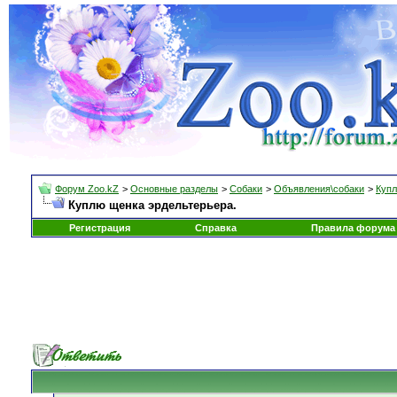
Форум Zoo.kZ
>
Основные разделы
>
Собаки
>
Объявления\собаки
>
Купл
Куплю щенка эрдельтерьера.
Регистрация
Справка
Правила форума