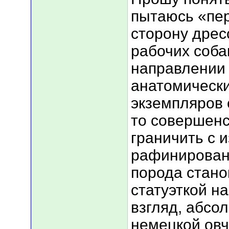
пытаюсь «пер
сторону дрес
рабочих собак
направлении
анатомическ
экземпляров 
то совершен
граничить с 
рафинирован
порода стано
статуэткой на
взгляд, абсо
немецкой овч