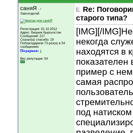
саняЯ
Re: Поговори
Завсегдатай
старого типа?
[IMG]
[/IMG]Не
Регистрация: 01.10.2012
Адрес: Бишкек Кыргызстан
Сообщений: 217
некогда служ
Сказал(а) спасибо: 19
Поблагодарили 73 раз(а) в 54
сообщениях
находятся в 
Подарков:
1
Вес репутации:
54
показателен 
пример с нем
самая распро
пользователь
стремительно
под натиском
специализиро
разведение, 