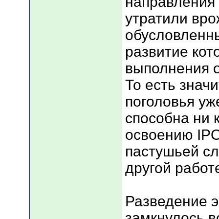
направления 
утратили вро
обусловленны
развитие кот
выполнения 
То есть знач
поголовья уж
способна ни 
освоению IPO
пастушьей сл
другой работ
Разведение э
замкнулось в