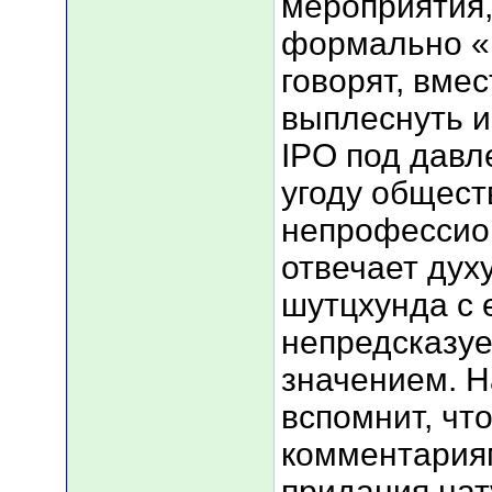
мероприятия,
формально «н
говорят, вме
выплеснуть и
IPO под давл
угоду общес
непрофессио
отвечает дух
шутцхунда с 
непредсказу
значением. Н
вспомнит, чт
комментария
придания нат