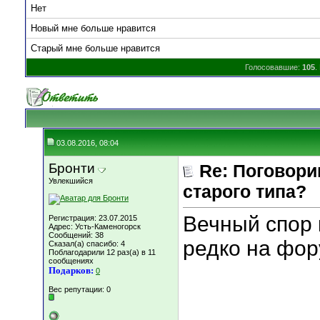
Нет
Новый мне больше нравится
Старый мне больше нравится
Голосовавшие:
105
.
03.08.2016, 08:04
Бронти
Re: Поговори
Увлекшийся
старого типа?
Вечный спор к
Регистрация: 23.07.2015
Адрес: Усть-Каменогорск
Сообщений: 38
редко на фору
Сказал(а) спасибо: 4
Поблагодарили 12 раз(а) в 11
сообщениях
Подарков:
0
Вес репутации:
0