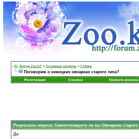
Форум Zoo.kZ
>
Основные разделы
>
Собаки
Поговорим о немецких овчарках старого типа?
Регистрация
Справка
Правила форума
Результаты опроса
: Симпотизируете ли вы Овчаркам старого
Да