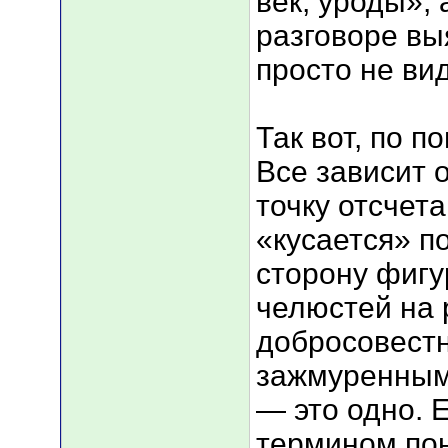
век, уроды»,
разговоре вы
просто не ви
Так вот, по 
Все зависит о
точку отсчет
«кусается» п
сторону фигу
челюстей на 
добросовестн
зажмуренным
— это одно. 
термином по