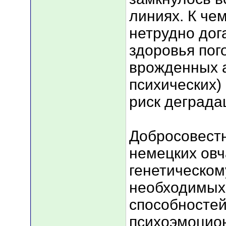
линиях. К чем
нетрудно дог
здоровья пог
врожденных а
психических)
риск деграда
Добросовест
немецких овч
генетическом
необходимых 
способносте
психоэмоцио