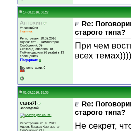
14.08.2016, 08:27
Антохин
Re: Поговори
Увлекшийся
старого типа?
Новичок
Регистрация: 10.02.2016
Адрес: Усть—каменогорск
При чем вост
Сообщений: 39
Сказал(а) спасибо: 18
Поблагодарили 26 раз(а) в 13
всех темах)))
сообщениях
Подарков:
0
Вес репутации:
0
01.09.2016, 15:38
саняЯ
Re: Поговори
Завсегдатай
старого типа?
Не секрет, чт
Регистрация: 01.10.2012
Адрес: Бишкек Кыргызстан
Сообщений: 217