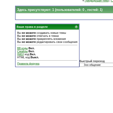
«
Предыдущая тема
|
С
Здесь присутствуют: 1
(пользователей: 0 , гостей: 1)
Ваши права в разделе
Вы
не можете
создавать новые темы
Вы
не можете
отвечать в темах
Вы
не можете
прикреплять вложения
Вы
не можете
редактировать свои сообщения
BB коды
Вкл.
Смайлы
Вкл.
[IMG]
код
Вкл.
HTML код
Выкл.
Быстрый переход
Правила форума