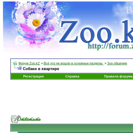
Форум Zoo.kZ
>
Всё что не вошло в основные разделы.
>
Зоо общение
Собаки в квартире
Регистрация
Справка
Правила форума