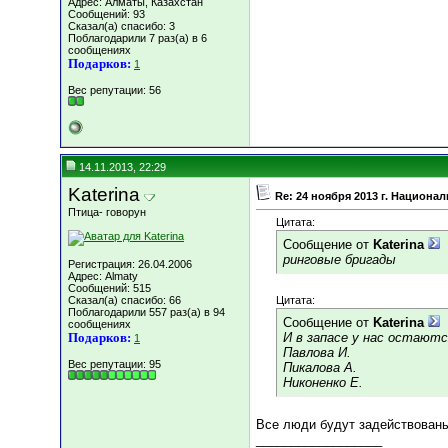
Адрес: Алматы, Казахстан
Сообщений: 93
Сказал(а) спасибо: 3
Поблагодарили 7 раз(а) в 6
сообщениях
Подарков:
1
Вес репутации:
56
14.11.2013, 22:29
Katerina
Re: 24 ноября 2013 г. Национ
Птица- говорун
Цитата:
Сообщение от
Katerina
ринговые бригады
Регистрация: 26.04.2006
Адрес: Almaty
Сообщений: 515
Сказал(а) спасибо: 66
Цитата:
Поблагодарили 557 раз(а) в 94
Сообщение от
Katerina
сообщениях
Подарков:
И в запасе у нас остаютс
1
Павлова И.
Вес репутации:
95
Пикалова А.
Никоненко Е.
Все люди будут задействованы
__________________