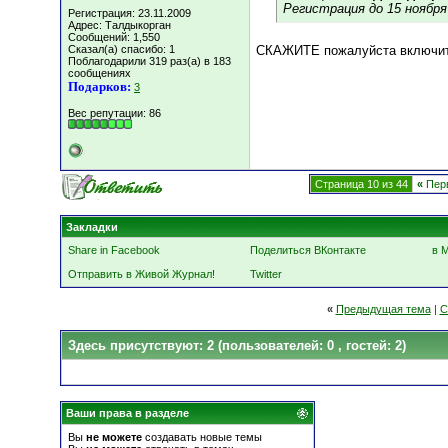
Регистрация до 15 ноября
Регистрация: 23.11.2009
Адрес: Талдыкорган
Сообщений: 1,550
Сказал(а) спасибо: 1
СКАЖИТЕ пожалуйста включит
Поблагодарили 319 раз(а) в 183
сообщениях
Подарков:
3
Вес репутации:
86
Страница 10 из 44
«
Пер
Закладки
Share in Facebook
Поделиться ВКонтакте
в 
Отправить в Живой Журнал!
Twitter
«
Предыдущая тема
|
С
Здесь присутствуют: 2
(пользователей: 0 , гостей: 2)
Ваши права в разделе
Вы
не можете
создавать новые темы