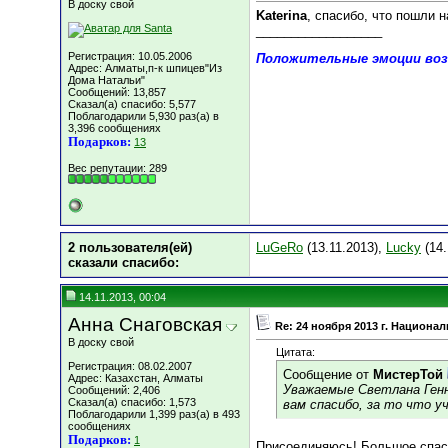
В доску свой
Katerina
, спасибо, что пошли 
__________________
Регистрация: 10.05.2006
Положительные эмоции воз
Адрес: Алматы,п-к шпицев"Из
Дома Натальи"
Сообщений: 13,857
Сказал(а) спасибо: 5,577
Поблагодарили 5,930 раз(а) в
3,396 сообщениях
Подарков:
13
Вес репутации:
289
2 пользователя(ей)
LuGeRo
(13.11.2013),
Luсky
(14.
сказали cпасибо:
14.11.2013, 00:04
Анна Снаговская
Re: 24 ноября 2013 г. Национ
В доску свой
Цитата:
Регистрация: 08.02.2007
Сообщение от
МистерТой
Адрес: Казахстан, Алматы
Уважаемые Светлана Генн
Сообщений: 2,406
Сказал(а) спасибо: 1,573
вам спасибо, за то что у
Поблагодарили 1,399 раз(а) в 493
сообщениях
Подарков:
1
Присоединяюсь! Большое спас