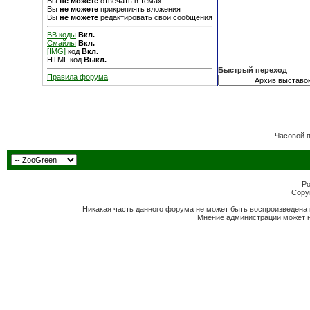
Вы
не можете
отвечать в темах
Вы
не можете
прикреплять вложения
Вы
не можете
редактировать свои сообщения
BB коды
Вкл.
Смайлы
Вкл.
[IMG]
код
Вкл.
HTML код
Выкл.
Быстрый переход
Правила форума
Часовой 
Po
Copyr
Никакая часть данного форума не может быть воспроизведена 
Мнение администрации может н