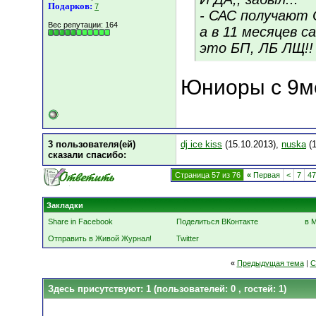
Подарков:
7
- САС получают 
Вес репутации:
164
а в 11 месяцев 
это БП, ЛБ ЛЩ!!
Юниоры с 9
3 пользователя(ей)
dj ice kiss
(15.10.2013),
nuska
(1
сказали cпасибо:
Страница 57 из 76
«
Первая
<
7
47
Закладки
Share in Facebook
Поделиться ВКонтакте
в 
Отправить в Живой Журнал!
Twitter
«
Предыдущая тема
|
С
Здесь присутствуют: 1
(пользователей: 0 , гостей: 1)