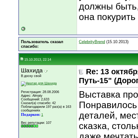
должны быть,
она покурить
Пользователь сказал
CelebrityBrend
(15.10.2013)
cпасибо:
15.10.2013, 22:14
Шахида
Re: 13 октяб
В доску свой
Путь-15" (Дорога
Выставка пр
Регистрация: 28.08.2006
Адрес: Almaty
Сообщений: 2,633
Понравилось
Сказал(а) спасибо: 42
Поблагодарили 197 раз(а) в 163
сообщениях
деталей, мес
Подарков:
1
Вес репутации:
107
сказка, столь
даже мечтать