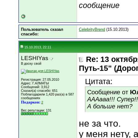
сообщение
Пользователь сказал
CelebrityBrend
(15.10.2013)
cпасибо:
15.10.2013, 22:11
LESHIYas
Re: 13 октяб
В доску свой
Путь-15" (Дорога
Цитата:
Регистрация: 27.05.2010
Адрес: Г.АЛМАТЫ
Сообщений: 3,912
Сказал(а) спасибо: 651
Сообщение от
Юл
Поблагодарили 1,420 раз(а) в 587
АААааа!!! Супер!
сообщениях
Подарков:
2
А больше нет?
Вес репутации:
131
не за что.
у меня нету, 