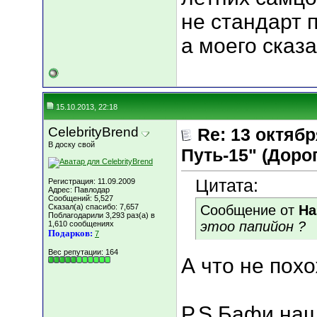
не стандарт 
а моего сказ
15.10.2013, 22:18
CelebrityBrend
Re: 13 октяб
В доску свой
Путь-15" (Дорога
Цитата:
Регистрация: 11.09.2009
Адрес: Павлодар
Сообщений: 5,527
Сказал(а) спасибо: 7,657
Сообщение от
На
Поблагодарили 3,293 раз(а) в
этоо папийон ?
1,610 сообщениях
Подарков:
7
Вес репутации:
164
А что не пох
P.S Бафи наш