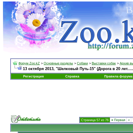
Форум Zoo.kZ
>
Основные разделы
>
Собаки
>
Выставки собак
>
Архив в
13 октября 2013, "Шелковый Путь-15" (Дорога в 20 лет.....
Регистрация
Справка
Правила форума
Страница 57 из 76
«
Первая
<