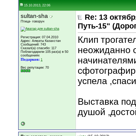
15.10.2013, 22:06
sultan-sha
Re: 13 октяб
Птица- говорун
Путь-15" (Дорога
Клип трогате
Регистрация: 07.04.2010
Адрес: Алматы Казахстан
Сообщений: 743
неожиданно о
Сказал(а) спасибо: 117
Поблагодарили 105 раз(а) в 50
сообщениях
начинателями
Подарков:
1
Вес репутации:
70
сфотографиро
успела ,спас
Выставка под
душой ,досто