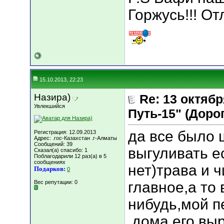
Горжусь!!! О
15.10.2013, 22:23
Назира)
Re: 13 октяб
Увлекшийся
Путь-15" (Дорога
да все было 
Регистрация: 12.09.2013
Адрес: .гос-Казахстан .г-Алматы
Сообщений: 39
выгуливать е
Сказал(а) спасибо: 1
Поблагодарили 12 раз(а) в 5
сообщениях
нет)трава и 
Подарков:
0
Вес репутации:
0
главное,а то 
нибудь,мой п
,дома его вы