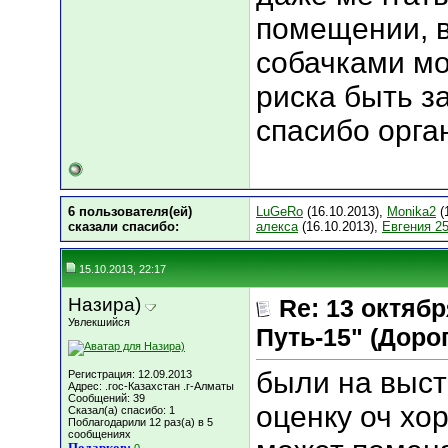
помещении, 
собачками мо
риска быть з
спасибо орга
6 пользователя(ей)
LuGeRo
(16.10.2013),
Monika2
(
сказали cпасибо:
алекса
(16.10.2013),
Евгения 2
15.10.2013, 22:17
Назира)
Re: 13 октяб
Увлекшийся
Путь-15" (Дорога
были на выст
Регистрация: 12.09.2013
Адрес: .гос-Казахстан .г-Алматы
Сообщений: 39
оценку оч хор
Сказал(а) спасибо: 1
Поблагодарили 12 раз(а) в 5
сообщениях
Подарков: