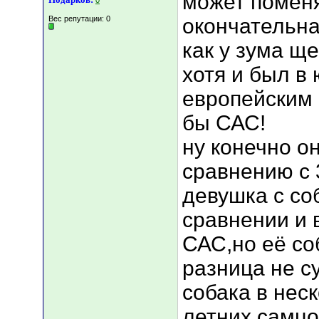
может поменя
0
Вес репутации:
0
окончательна
как у зума щ
хотя и был в
европейским 
бы САС!
ну конечно о
сравнению с 
девушка с со
сравнении и 
САС,но её со
разница не с
собака в нес
летних самцо