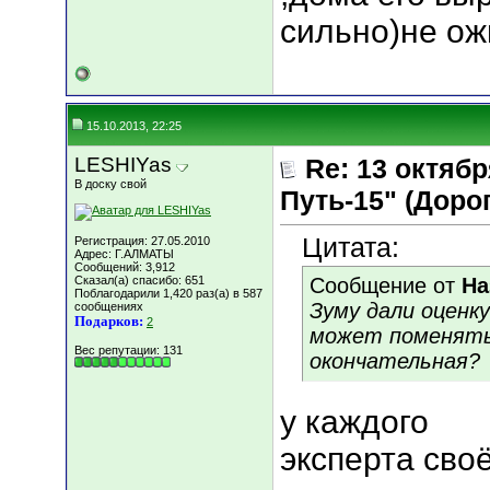
сильно)не ож
15.10.2013, 22:25
LESHIYas
Re: 13 октяб
В доску свой
Путь-15" (Дорога
Цитата:
Регистрация: 27.05.2010
Адрес: Г.АЛМАТЫ
Сообщений: 3,912
Сказал(а) спасибо: 651
Сообщение от
На
Поблагодарили 1,420 раз(а) в 587
Зуму дали оценку
сообщениях
Подарков:
2
может поменять
Вес репутации:
131
окончательная?
у каждого
эксперта сво