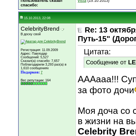
Пользователь сказал
vista
(15.10.2013)
cпасибо:
15.10.2013, 22:08
CelebrityBrend
Re: 13 октяб
В доску свой
Путь-15" (Дорога
Цитата:
Регистрация: 11.09.2009
Адрес: Павлодар
Сообщений: 5,527
Сказал(а) спасибо: 7,657
Сообщение от
LE
Поблагодарили 3,293 раз(а) в
1,610 сообщениях
Подарков:
7
АААааа!!! Су
Вес репутации:
164
за фото дочи
Моя доча со 
в жизни на в
Celebrity Bre