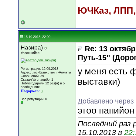
ЮЧКаз, ЛПП,
15.10.2013, 22:09
Назира)
Re: 13 октяб
Увлекшийся
Путь-15" (Дорога
у меня есть ф
Регистрация: 12.09.2013
Адрес: .гос-Казахстан .г-Алматы
Сообщений: 39
выставки)
Сказал(а) спасибо: 1
Поблагодарили 12 раз(а) в 5
сообщениях
Подарков:
0
Вес репутации:
0
Добавлено через 
этоо папийон
Последний раз 
15.10.2013 в
22: