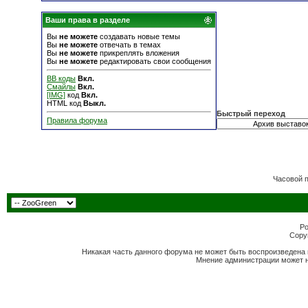
Ваши права в разделе
Вы
не можете
создавать новые темы
Вы
не можете
отвечать в темах
Вы
не можете
прикреплять вложения
Вы
не можете
редактировать свои сообщения
BB коды
Вкл.
Смайлы
Вкл.
[IMG]
код
Вкл.
HTML код
Выкл.
Быстрый переход
Правила форума
Часовой 
Po
Copyr
Никакая часть данного форума не может быть воспроизведена 
Мнение администрации может н