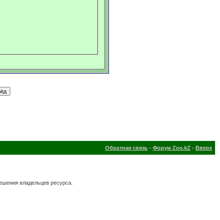
Обратная связь
-
Форум Zoo.kZ
-
Вверх
решения владельцев ресурса.