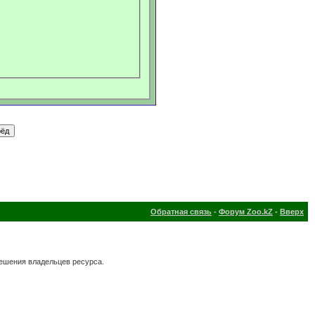
Обратная связь
-
Форум Zoo.kZ
-
Вверх
решения владельцев ресурса.