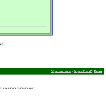
Обратная связь
-
Форум Zoo.kZ
-
Вверх
решения владельцев ресурса.