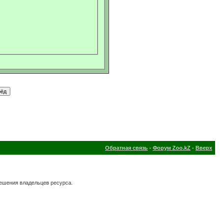
Обратная связь
-
Форум Zoo.kZ
-
Вверх
решения владельцев ресурса.