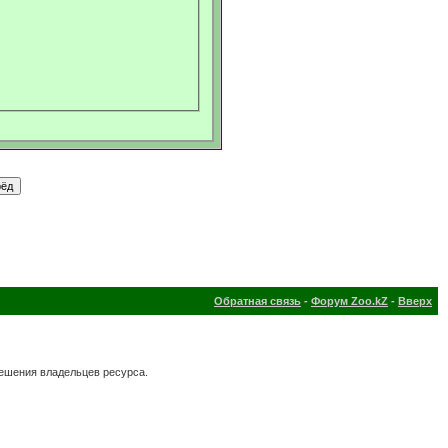
Обратная связь
-
Форум Zoo.kZ
-
Вверх
решения владельцев ресурса.