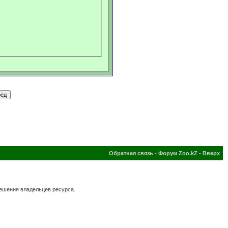
Обратная связь
-
Форум Zoo.kZ
-
Вверх
решения владельцев ресурса.