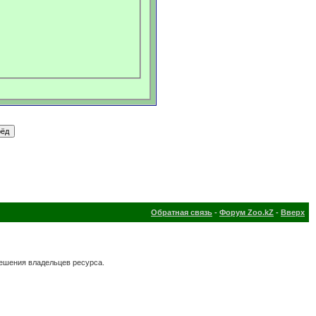
Обратная связь
-
Форум Zoo.kZ
-
Вверх
решения владельцев ресурса.