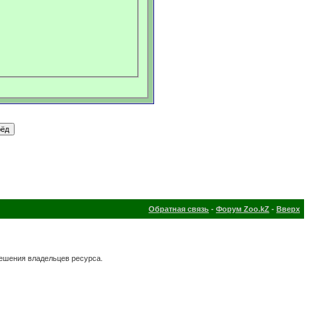
Обратная связь
-
Форум Zoo.kZ
-
Вверх
решения владельцев ресурса.