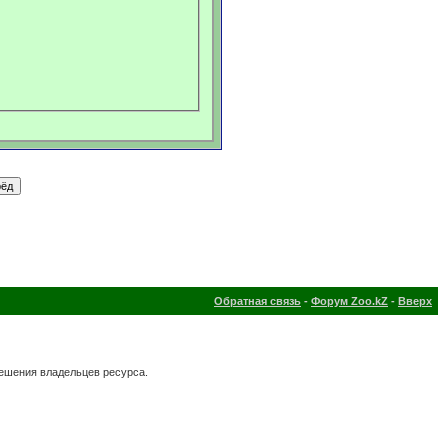
Обратная связь
-
Форум Zoo.kZ
-
Вверх
решения владельцев ресурса.