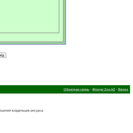
Обратная связь
-
Форум Zoo.kZ
-
Вверх
решения владельцев ресурса.