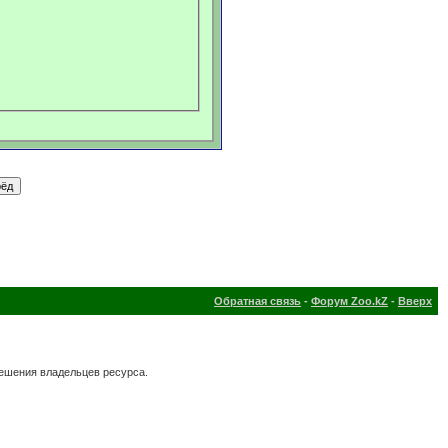
Обратная связь
-
Форум Zoo.kZ
-
Вверх
решения владельцев ресурса.