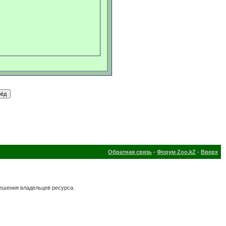
Обратная связь
-
Форум Zoo.kZ
-
Вверх
решения владельцев ресурса.