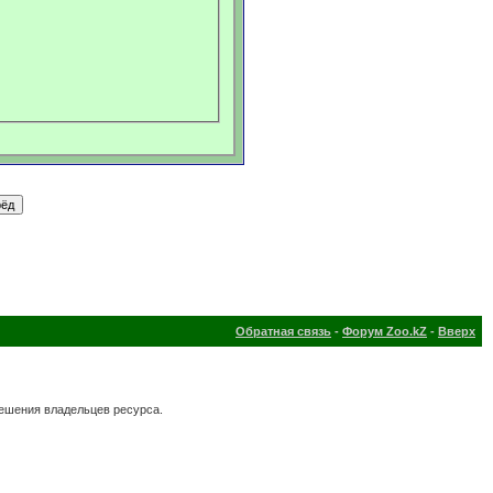
Обратная связь
-
Форум Zoo.kZ
-
Вверх
решения владельцев ресурса.