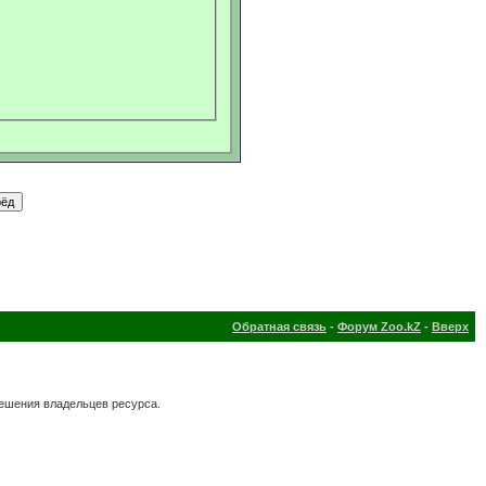
Обратная связь
-
Форум Zoo.kZ
-
Вверх
решения владельцев ресурса.