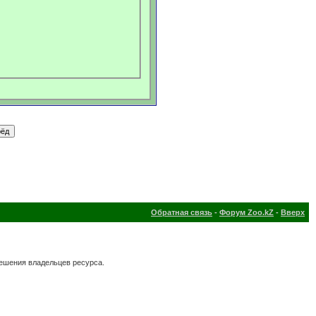
Обратная связь
-
Форум Zoo.kZ
-
Вверх
решения владельцев ресурса.