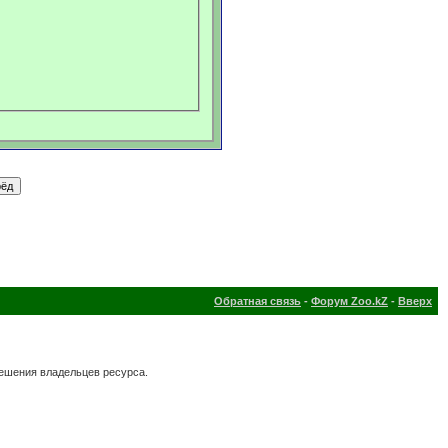
Обратная связь
-
Форум Zoo.kZ
-
Вверх
решения владельцев ресурса.