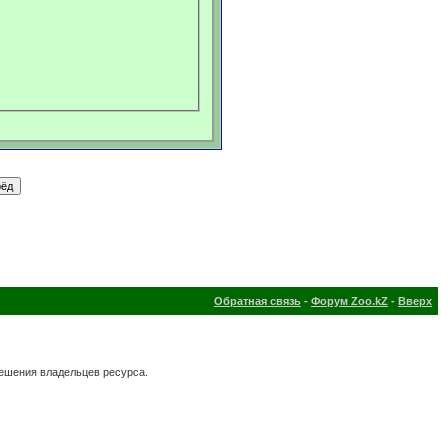
Обратная связь
-
Форум Zoo.kZ
-
Вверх
решения владельцев ресурса.