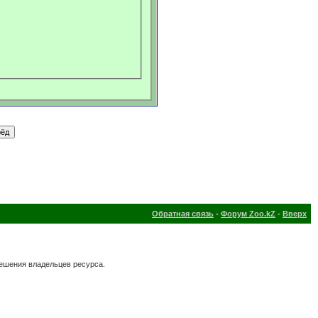
Обратная связь
-
Форум Zoo.kZ
-
Вверх
решения владельцев ресурса.