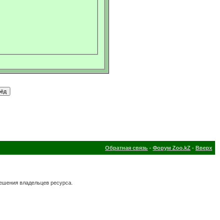
Обратная связь
-
Форум Zoo.kZ
-
Вверх
решения владельцев ресурса.