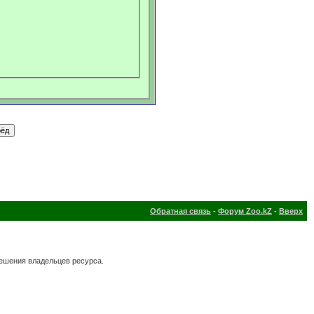
Обратная связь
-
Форум Zoo.kZ
-
Вверх
решения владельцев ресурса.