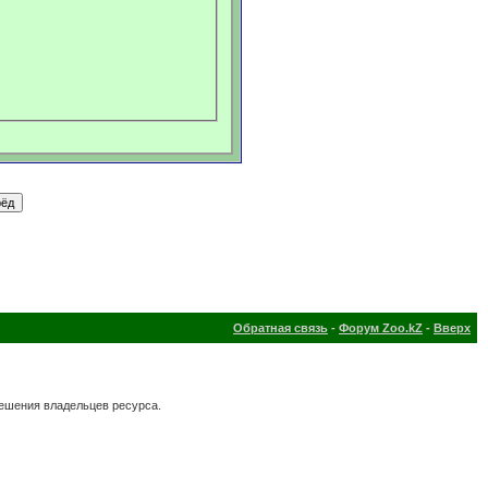
Обратная связь
-
Форум Zoo.kZ
-
Вверх
решения владельцев ресурса.