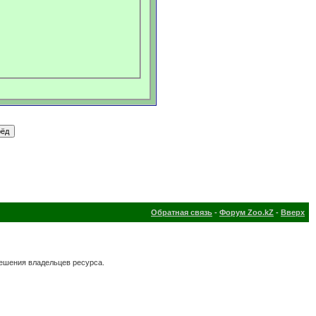
Обратная связь
-
Форум Zoo.kZ
-
Вверх
решения владельцев ресурса.