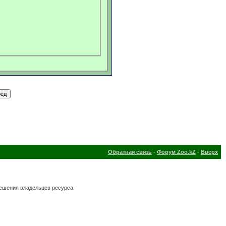
Обратная связь
-
Форум Zoo.kZ
-
Вверх
решения владельцев ресурса.