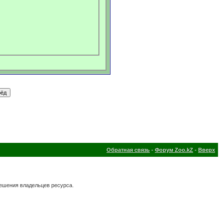
Обратная связь
-
Форум Zoo.kZ
-
Вверх
решения владельцев ресурса.