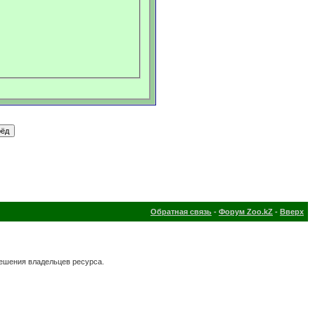
Обратная связь
-
Форум Zoo.kZ
-
Вверх
решения владельцев ресурса.