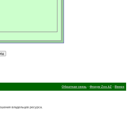
Обратная связь
-
Форум Zoo.kZ
-
Вверх
решения владельцев ресурса.